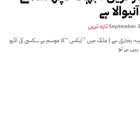
تازہ ترین
September 3
یبہ بخاری سے ) ملک میں ” لیکس “ کا موسم ہے ۔۔۔کسی کی آڈیو