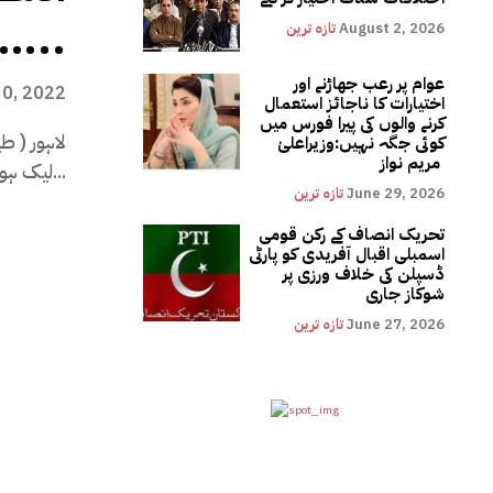
آنیوالا ہے…..
August 2, 2026
تازہ ترین
عوام پر رعب جھاڑنے اور
0, 2022
اختیارات کا ناجائز استعمال
کرنے والوں کی پیرا فورس میں
لاہور ( ط
کوئی جگہ نہیں:وزیراعلیٰ
مریم نواز
لیک ہو رہی ہے تو...
June 29, 2026
تازہ ترین
تحریک انصاف کے رکن قومی
اسمبلی اقبال آفریدی کو پارٹی
ڈسپلن کی خلاف ورزی پر
شوکاز جاری
June 27, 2026
تازہ ترین