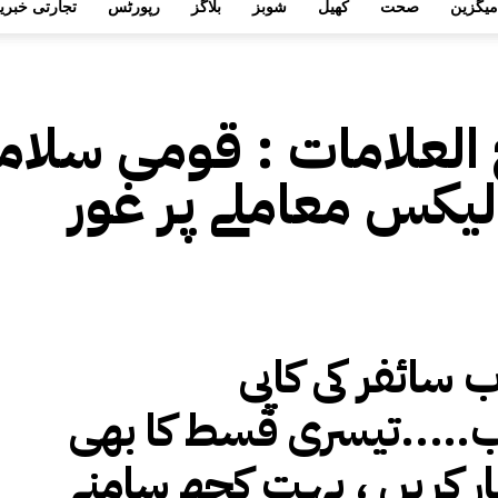
میگزین
صحت
کھیل
شوبز
بلاگز
رپورٹس
تجارتی خبری
 العلامات :
قومی سلامت
لیکس معاملے پر غور
ب سائفر کی کاپی
…..تیسری قسط کا بھی
ار کریں ، بہت کچھ سامنے