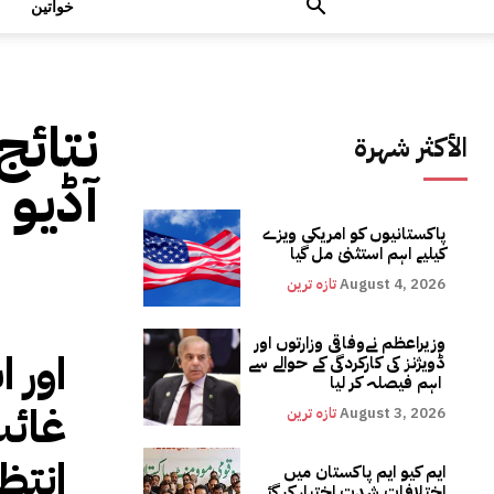
خواتین
نتائج
الأكثر شهرة
آڈیو 
پاکستانیوں کو امریکی ویزے
کیلیے اہم استثنیٰ مل گیا
August 4, 2026
تازہ ترین
وزیراعظم نےوفاقی وزارتوں اور
اور ا
ڈویژنز کی کارکردگی کے حوالے سے
اہم فیصلہ کر لیا
غائب
August 3, 2026
تازہ ترین
انتظ
ایم کیو ایم پاکستان میں
اختلافات شدت اختیار کر گئے