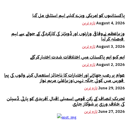
پاکستانیوں کو امریکی ویزے کیلیے اہم استثنیٰ مل گیا
August 4, 2026
تازہ ترین
وزیراعظم نےوفاقی وزارتوں اور ڈویژنز کی کارکردگی کے حوالے سے اہم
فیصلہ کر لیا
August 3, 2026
تازہ ترین
ایم کیو ایم پاکستان میں اختلافات شدت اختیار کر گئے
August 2, 2026
تازہ ترین
عوام پر رعب جھاڑنے اور اختیارات کا ناجائز استعمال کرنے والوں کی پیرا
فورس میں کوئی جگہ نہیں:وزیراعلیٰ مریم نواز
June 29, 2026
تازہ ترین
تحریک انصاف کے رکن قومی اسمبلی اقبال آفریدی کو پارٹی ڈسپلن
کی خلاف ورزی پر شوکاز جاری
June 27, 2026
تازہ ترین