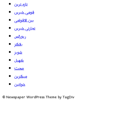
تازہ ترین
قومی خبریں
بین الاقوامی
تجارتی خبریں
رپورٹس
بلاگز
شوبز
کھیل
صحت
میگزین
خواتین
© Newspaper WordPress Theme by TagDiv