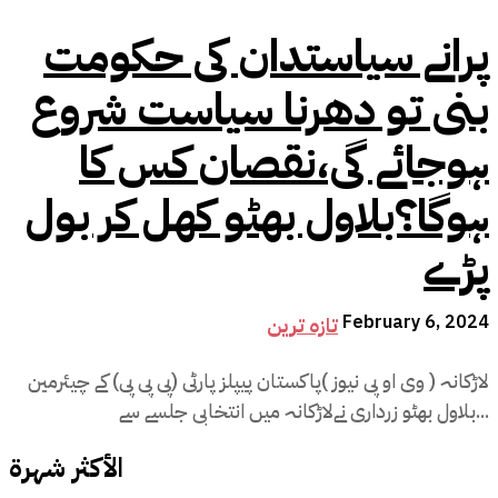
پرانے سیاستدان کی حکومت
بنی تو دھرنا سیاست شروع
ہوجائے گی،نقصان کس کا
ہوگا؟بلاول بھٹو کھل کر بول
پڑے
February 6, 2024
تازہ ترین
لاڑکانہ ( وی او پی نیوز )پاکستان پیپلز پارٹی (پی پی پی) کے چیئرمین
بلاول بھٹو زرداری نےلاڑکانہ میں انتخابی جلسے سے...
الأكثر شهرة