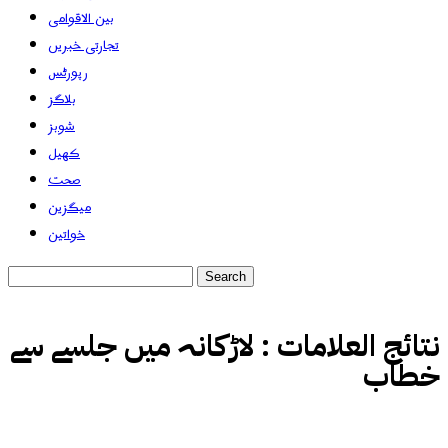
بین الاقوامی
تجارتی خبریں
رپورٹس
بلاگز
شوبز
کھیل
صحت
میگزین
خواتین
نتائج العلامات :
لاڑکانہ میں جلسے سے
خطاب