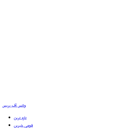
وائس آف پریس
تازہ ترین
قومی خبریں