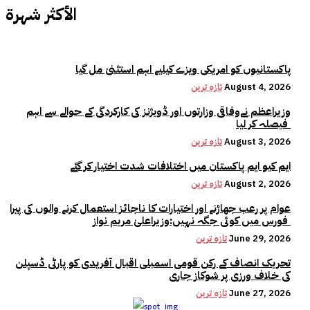
الأكثر شهرة
پاکستانیوں کو امریکی ویزے کیلیے اہم استثنیٰ مل گیا
August 4, 2026
تازہ ترین
وزیراعظم نےوفاقی وزارتوں اور ڈویژنز کی کارکردگی کے حوالے سے اہم
فیصلہ کر لیا
August 3, 2026
تازہ ترین
ایم کیو ایم پاکستان میں اختلافات شدت اختیار کر گئے
August 2, 2026
تازہ ترین
عوام پر رعب جھاڑنے اور اختیارات کا ناجائز استعمال کرنے والوں کی پیرا
فورس میں کوئی جگہ نہیں:وزیراعلیٰ مریم نواز
June 29, 2026
تازہ ترین
تحریک انصاف کے رکن قومی اسمبلی اقبال آفریدی کو پارٹی ڈسپلن
کی خلاف ورزی پر شوکاز جاری
June 27, 2026
تازہ ترین