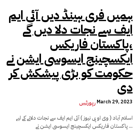
ہمیں فری ہینڈ دیں آئی ایم
ایف سے نجات دلا دیں گے
،پاکستان فاریکس
ایکسچینج ایسوسی ایشن نے
حکومت کو بڑی پیشکش کر
دی
March 29, 2023
رپورٹس
اسلام آباد ( وی او پی نیوز ) آئی ایم ایف سے نجات دلانے کے لیے
پاکستان فاریکس ایکسچینج ایسوسی ایشن نے ...