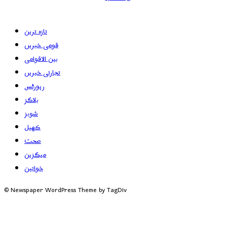
تازہ ترین
قومی خبریں
بین الاقوامی
تجارتی خبریں
رپورٹس
بلاگز
شوبز
کھیل
صحت
میگزین
خواتین
© Newspaper WordPress Theme by TagDiv