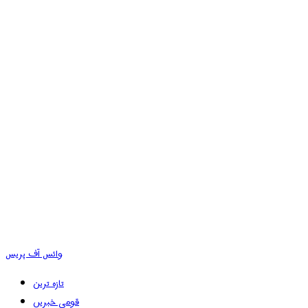
وائس آف پریس
تازہ ترین
قومی خبریں