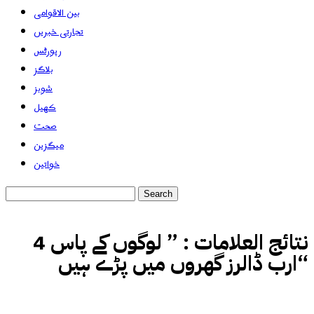
بین الاقوامی
تجارتی خبریں
رپورٹس
بلاگز
شوبز
کھیل
صحت
میگزین
خواتین
نتائج العلامات :
” لوگوں کے پاس 4
ارب ڈالرز گھروں میں پڑے ہیں“