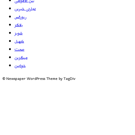
بین الاقوامی
تجارتی خبریں
رپورٹس
بلاگز
شوبز
کھیل
صحت
میگزین
خواتین
© Newspaper WordPress Theme by TagDiv