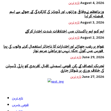
August 4, 2026
تازہ ترین
وزیراعظم نےوفاقی وزارتوں اور ڈویژنز کی کارکردگی کے حوالے سے اہم
فیصلہ کر لیا
August 3, 2026
تازہ ترین
ایم کیو ایم پاکستان میں اختلافات شدت اختیار کر گئے
August 2, 2026
تازہ ترین
عوام پر رعب جھاڑنے اور اختیارات کا ناجائز استعمال کرنے والوں کی پیرا
فورس میں کوئی جگہ نہیں:وزیراعلیٰ مریم نواز
June 29, 2026
تازہ ترین
تحریک انصاف کے رکن قومی اسمبلی اقبال آفریدی کو پارٹی ڈسپلن
کی خلاف ورزی پر شوکاز جاری
June 27, 2026
تازہ ترین
تازہ ترین
قومی خبریں