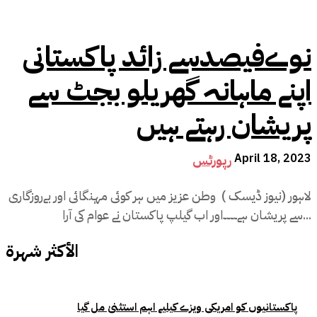
نوےفیصدسے زائد پاکستانی
اپنے ماہانہ گھریلو بجٹ سے
پریشان رہتے ہیں
April 18, 2023
رپورٹس
لاہور (نیوز ڈیسک ) وطن عزیز میں ہر کوئی مہنگائی اور بےروزگاری
سے پریشان ہے۔۔۔۔اور اب گیلپ پاکستان نے عوام کی آرا...
الأكثر شهرة
پاکستانیوں کو امریکی ویزے کیلیے اہم استثنیٰ مل گیا