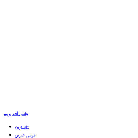
وائس آف پریس
تازہ ترین
قومی خبریں