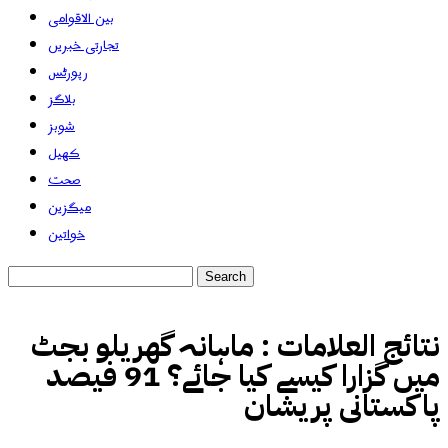
بین الاقوامی
تجارتی خبریں
رپورٹس
بلاگز
شوبز
کھیل
صحت
میگزین
خواتین
نتائج العلامات :
ماہانہ گھریلو بجٹ
میں گزارا کیسے کیا جائے؟ 91 فیصد
پاکستانی پریشان