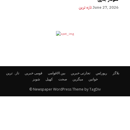
June 27, 2026
تازہ ترین
بلاگز
رپورٹس
تجارتی خبریں
بین الاقوامی
قومی خبریں
تازہ ترین
خواتین
میگزین
صحت
کھیل
شوبز
© Newspaper WordPress Theme by TagDiv