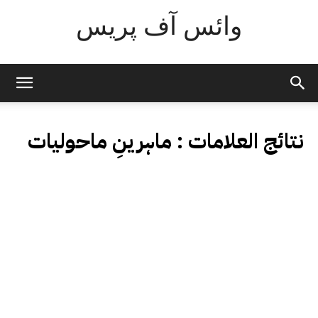
وائس آف پریس
نتائج العلامات :
ماہرینِ ماحولیات