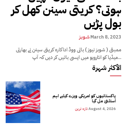
ہوتی؟ کریتی سینن کھل کر
بول پڑیں
شوبز
March 8, 2023
ممبئی ( شوبز نیوز ) بالی ووڈ اداکارہ کریتی سینن نے بھارتی
میڈیا کو انٹرویو میں ایسی باتیں کر دیں کہ آپ...
الأكثر شهرة
پاکستانیوں کو امریکی ویزے کیلیے اہم
استثنیٰ مل گیا
August 4, 2026
تازہ ترین