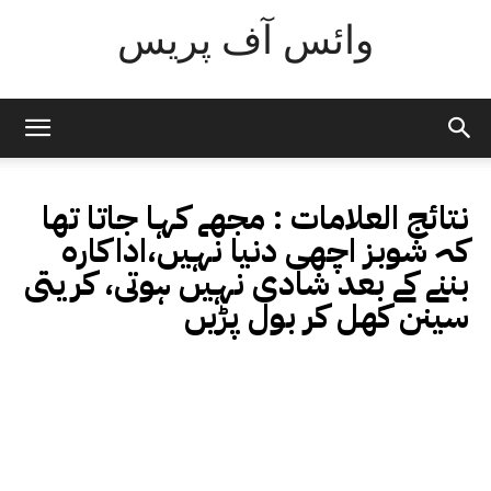
وائس آف پریس
نتائج العلامات :
مجھے کہا جاتا تھا
کہ شوبز اچھی دنیا نہیں،اداکارہ
بننے کے بعد شادی نہیں ہوتی، کریتی
سینن کھل کر بول پڑیں