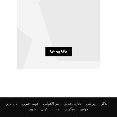
بلاگز
رپورٹس
تجارتی خبریں
بین الاقوامی
قومی خبریں
تازہ ترین
خواتین
میگزین
صحت
کھیل
شوبز