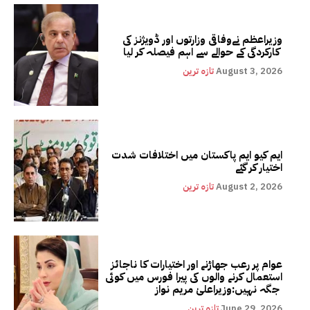
وزیراعظم نےوفاقی وزارتوں اور ڈویژنز کی
کارکردگی کے حوالے سے اہم فیصلہ کر لیا
August 3, 2026
تازہ ترین
ایم کیو ایم پاکستان میں اختلافات شدت
اختیار کر گئے
August 2, 2026
تازہ ترین
عوام پر رعب جھاڑنے اور اختیارات کا ناجائز
استعمال کرنے والوں کی پیرا فورس میں کوئی
جگہ نہیں:وزیراعلیٰ مریم نواز
June 29, 2026
تازہ ترین