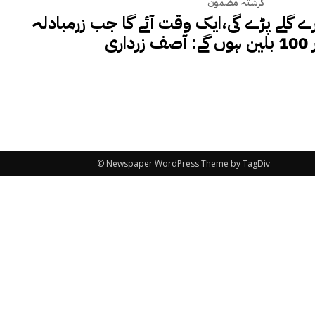
گزشتہ مضمون
ارے گلے پڑے گی،ایک وقت آئے گا جب زرمبادلہ
داری
© Newspaper WordPress Theme by TagDiv