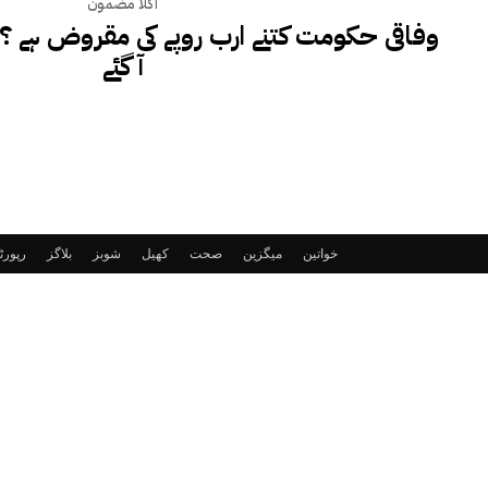
اگلا مضمون
وفاقی حکومت کتنے ارب روپے کی مقروض ہے ؟
آ گئے
خواتین
میگزین
صحت
کھیل
شوبز
بلاگز
رپور