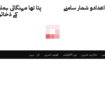
اعدادو شمار سامنے
پتا تھا مہنگائی ہم
کے ذخائر 100 بلین ہوں گے: آصف زر
ٹس
تجارتی خبریں
بین الاقوامی
قومی خبریں
تازہ ترین