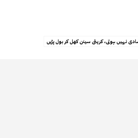
 شادی نہیں ہوتی، کریتی سینن کھل کر بول پڑیں