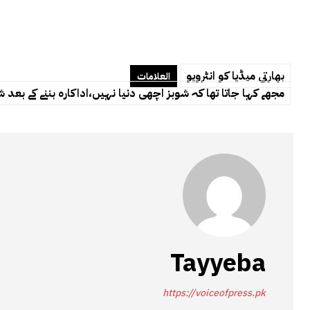
بھارتی میڈیا کو انٹرویو
العلامات
مجھے کہا جاتا تھا کہ شوبز اچھی دنیا نہیں،اداکارہ بننے کے بعد
Tayyeba
https://voiceofpress.pk