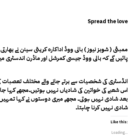
Spread the love
ممبئی ( شوبز نیوز ) ب
الی ووڈ اداکارہ کریتی سینن نے بھارتی
پائیں گے کہ بالی ووڈ جیسی کمرشل اور ماڈرن اندسٹری می
انڈسٹری کی شخصیات سے برتے جانے والے مختلف تعصبات کی
اس شعبے کی خواتین کی شادیاں نہیں ہوتیں۔مجھے کہا جاتا ت
بعد شادی نہیں ہوتی۔ مجھے میری دوستوں نے کہا تمہیں م
شادی نہیں کرنا چاہتا۔
Like this:
Loading...