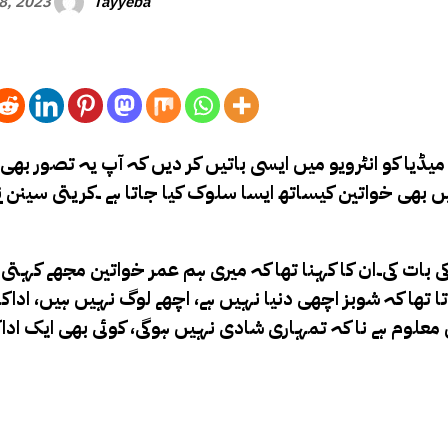
Tayyeba
8, 2023
 میڈیا کو انٹرویو میں ایسی باتیں کر دیں کہ آپ یہ تصور بھی
ں بھی خواتین کیساتھ ایسا سلوک کیا جاتا ہے ۔کریتی سینن ن
 بات کی۔
ان کا کہنا تھا کہ میری ہم عمر خواتین مجھے کہتی
ھا کہ شوبز اچھی دنیا نہیں ہے، اچھے لوگ نہیں ہیں، اداکار 
علوم ہے نا کہ تمہاری شادی نہیں ہوگی، کوئی بھی ایک اداک