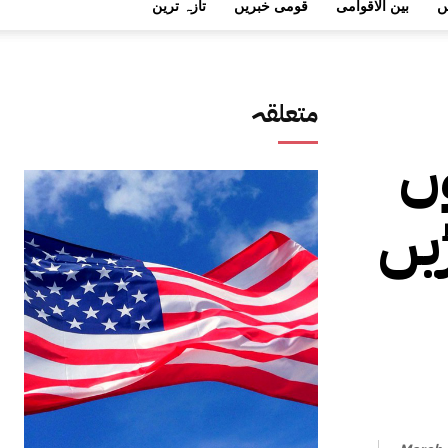
ں
بین الاقوامی
قومی خبریں
تازہ ترین
متعلقہ
وں
یں