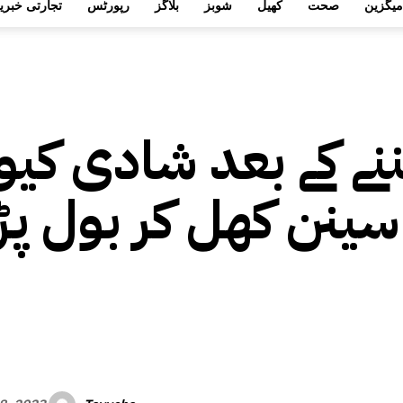
میگزین
صحت
کھیل
شوبز
بلاگز
رپورٹس
تجارتی خبری
ننے کے بعد شادی کی
سینن کھل کر بول پڑ