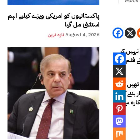
March 
پاکستانیوں کو امریکی ویزے کیلیے اہم
استثنیٰ مل گیا
August 4, 2026
تازہ ترین
 نہیں کر
ے فلم
 تھیں کہ
بننے کے
ارہ سے