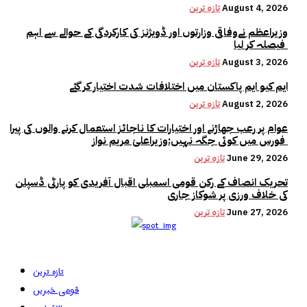
August 4, 2026
تازہ ترین
وزیراعظم نےوفاقی وزارتوں اور ڈویژنز کی کارکردگی کے حوالے سے اہم
فیصلہ کر لیا
August 3, 2026
تازہ ترین
ایم کیو ایم پاکستان میں اختلافات شدت اختیار کر گئے
August 2, 2026
تازہ ترین
عوام پر رعب جھاڑنے اور اختیارات کا ناجائز استعمال کرنے والوں کی پیرا
فورس میں کوئی جگہ نہیں:وزیراعلیٰ مریم نواز
June 29, 2026
تازہ ترین
تحریک انصاف کے رکن قومی اسمبلی اقبال آفریدی کو پارٹی ڈسپلن
کی خلاف ورزی پر شوکاز جاری
June 27, 2026
تازہ ترین
تازہ ترین
قومی خبریں