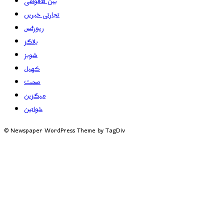
بین الاقوامی
تجارتی خبریں
رپورٹس
بلاگز
شوبز
کھیل
صحت
میگزین
خواتین
© Newspaper WordPress Theme by TagDiv