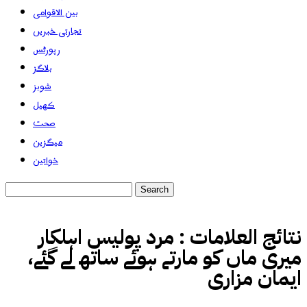
بین الاقوامی
تجارتی خبریں
رپورٹس
بلاگز
شوبز
کھیل
صحت
میگزین
خواتین
نتائج العلامات :
مرد پولیس اہلکار
میری ماں کو مارتے ہوئے ساتھ لے گئے،
ایمان مزاری