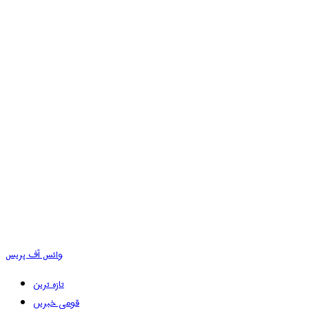
وائس آف پریس
تازہ ترین
قومی خبریں