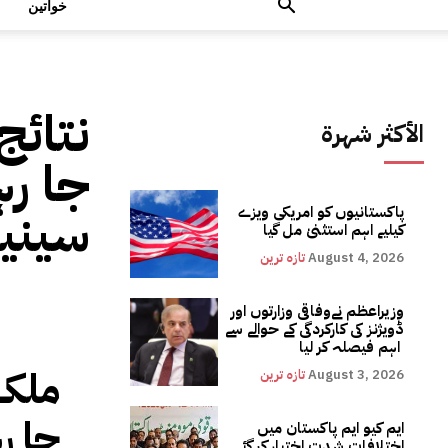
خواتین
نتائج
الأكثر شهرة
جا رہ
سینی
پاکستانیوں کو امریکی ویزے
کیلیے اہم استثنیٰ مل گیا
August 4, 2026
تازہ ترین
وزیراعظم نےوفاقی وزارتوں اور
ڈویژنز کی کارکردگی کے حوالے سے
اہم فیصلہ کر لیا
ملک م
August 3, 2026
تازہ ترین
جا ر
ایم کیو ایم پاکستان میں
اختلافات شدت اختیار کر گئے