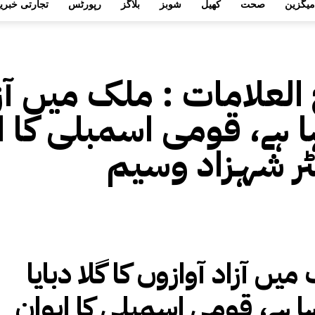
میگزین
صحت
کھیل
شوبز
بلاگز
رپورٹس
تجارتی خبری
 العلامات :
ملک میں آزاد
ا ہے، قومی اسمبلی کا 
ٹر شہزاد وسیم
یں آزاد آوازوں کا گلا دبایا
ہا ہے، قومی اسمبلی کا ایوان