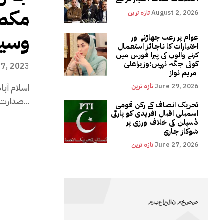
مکمل
August 2, 2026
تازہ ترین
وسیم
عوام پر رعب جھاڑنے اور
اختیارات کا ناجائز استعمال
کرنے والوں کی پیرا فورس میں
کوئی جگہ نہیں:وزیراعلیٰ
27, 2023
مریم نواز
اسلام آبا
June 29, 2026
تازہ ترین
صدارت پارلیمنٹ کا مشترکہ اجلاس شروع...
تحریک انصاف کے رکن قومی
اسمبلی اقبال آفریدی کو پارٹی
ڈسپلن کی خلاف ورزی پر
شوکاز جاری
June 27, 2026
تازہ ترین