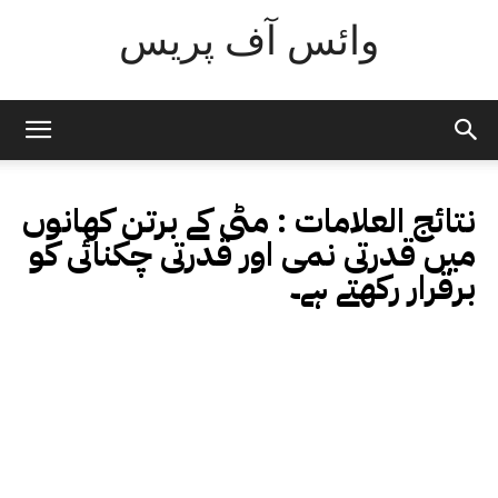
وائس آف پریس
نتائج العلامات :
مٹی کے برتن کھانوں
میں قدرتی نمی اور قدرتی چکنائی کو
برقرار رکھتے ہے۔