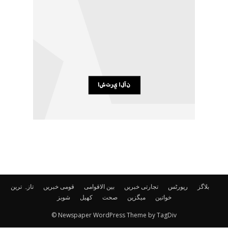
بلاگز
رپورٹس
تجارتی خبریں
بین الاقوامی
قومی خبریں
تازہ ترین
خواتین
میگزین
صحت
کھیل
شوبز
© Newspaper WordPress Theme by TagDiv