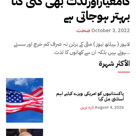
کامعیاراورلذت بھی کئی گنا
بہتر ہوجاتی ہے
صحت
October 3, 2022
لاہور ( ہیلتھ نیوز ) مٹی کے برتن نہ صرف کم خرچ اور سستے
ہوتے ہیں بلکہ ان سے کھانوں کا لذت...
الأكثر شهرة
پاکستانیوں کو امریکی ویزے کیلیے اہم
استثنیٰ مل گیا
August 4, 2026
تازہ ترین