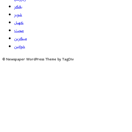
بلاگز
شوبز
کھیل
صحت
میگزین
خواتین
© Newspaper WordPress Theme by TagDiv