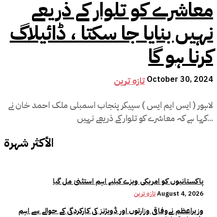
معاشرے کو تلوار کے ذریعے
نہیں بنایا جا سکتا ، ڈائیلاگ
کرنا ہو گا
October 30, 2024
تازہ ترین
لاہور ( ایس ایم ایس ) سپیکر پنجاب اسمبلی ملک احمد خان نے
کہا ہے کہ معاشرے کو تلوار کے ذریعے نہیں...
الأكثر شهرة
پاکستانیوں کو امریکی ویزے کیلیے اہم استثنیٰ مل گیا
August 4, 2026
تازہ ترین
وزیراعظم نےوفاقی وزارتوں اور ڈویژنز کی کارکردگی کے حوالے سے اہم