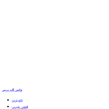
وائس آف پریس
تازہ ترین
قومی خبریں