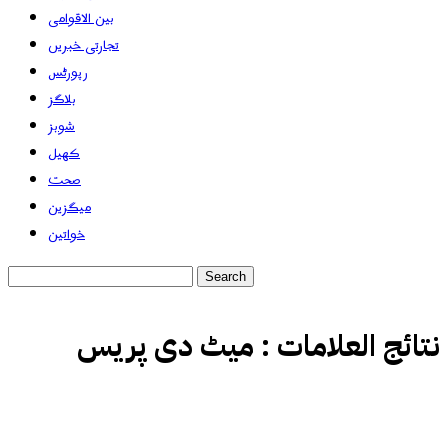
بین الاقوامی
تجارتی خبریں
رپورٹس
بلاگز
شوبز
کھیل
صحت
میگزین
خواتین
نتائج العلامات :
میٹ دی پریس