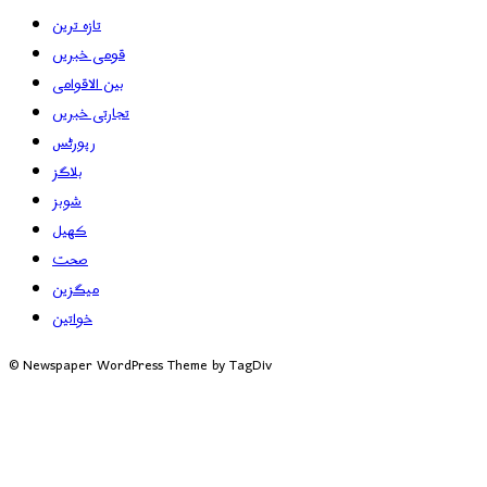
تازہ ترین
قومی خبریں
بین الاقوامی
تجارتی خبریں
رپورٹس
بلاگز
شوبز
کھیل
صحت
میگزین
خواتین
© Newspaper WordPress Theme by TagDiv