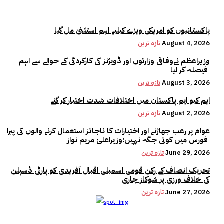
پاکستانیوں کو امریکی ویزے کیلیے اہم استثنیٰ مل گیا
August 4, 2026
تازہ ترین
وزیراعظم نےوفاقی وزارتوں اور ڈویژنز کی کارکردگی کے حوالے سے اہم
فیصلہ کر لیا
August 3, 2026
تازہ ترین
ایم کیو ایم پاکستان میں اختلافات شدت اختیار کر گئے
August 2, 2026
تازہ ترین
عوام پر رعب جھاڑنے اور اختیارات کا ناجائز استعمال کرنے والوں کی پیرا
فورس میں کوئی جگہ نہیں:وزیراعلیٰ مریم نواز
June 29, 2026
تازہ ترین
تحریک انصاف کے رکن قومی اسمبلی اقبال آفریدی کو پارٹی ڈسپلن
کی خلاف ورزی پر شوکاز جاری
June 27, 2026
تازہ ترین