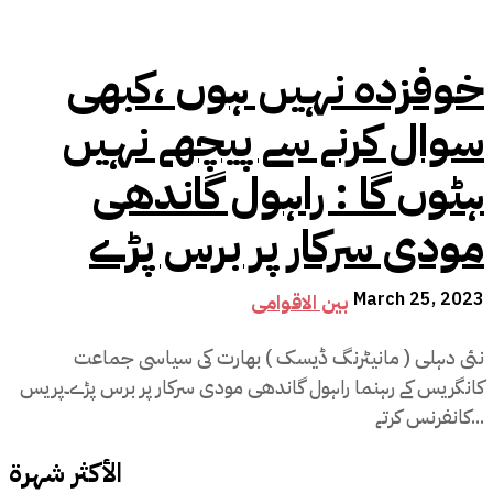
خوفزدہ نہیں ہوں ،کبھی
سوال کرنے سے پیچھے نہیں
ہٹوں گا : راہول گاندھی
مودی سرکار پر برس پڑے
March 25, 2023
بین الاقوامی
نئی دہلی ( مانیٹرنگ ڈیسک ) بھارت کی سیاسی جماعت
کانگریس کے رہنما راہول گاندھی مودی سرکار پر برس پڑے۔پریس
کانفرنس کرتے...
الأكثر شهرة