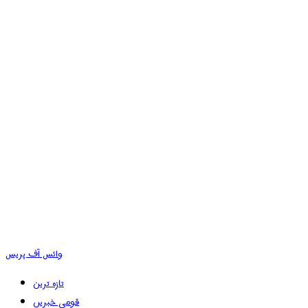
وائس آف پریس
تازہ ترین
قومی خبریں