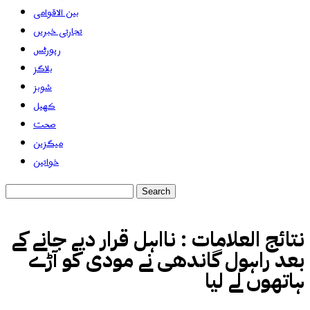
بین الاقوامی
تجارتی خبریں
رپورٹس
بلاگز
شوبز
کھیل
صحت
میگزین
خواتین
نتائج العلامات :
نااہل قرار دیے جانے کے
بعد راہول گاندھی نے مودی کو آڑے
ہاتھوں لے لیا