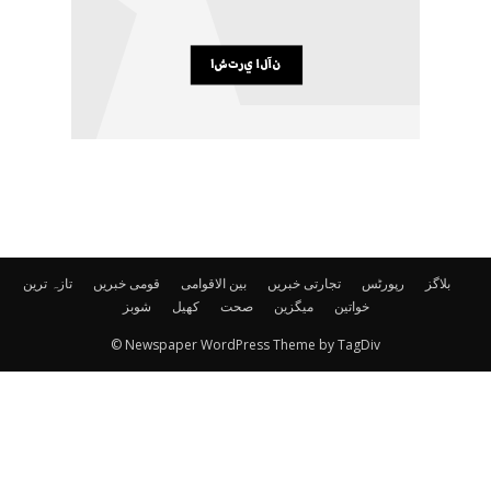
بلاگز
رپورٹس
تجارتی خبریں
بین الاقوامی
قومی خبریں
تازہ ترین
خواتین
میگزین
صحت
کھیل
شوبز
© Newspaper WordPress Theme by TagDiv