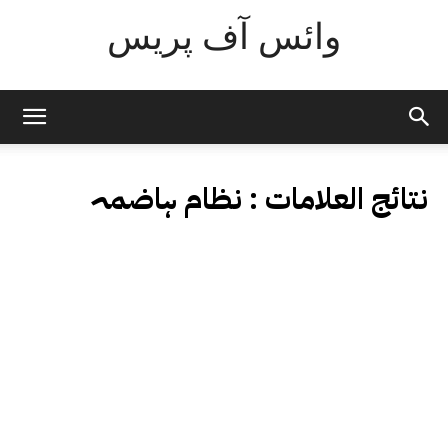
وائس آف پریس
نتائج العلامات :
نظام ہاضمہ