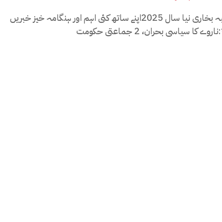
تحریر : طیبہ بخاری نیا سال 2025اپنے ساتھ کئی اہم اور ہنگامہ خیز خبریں