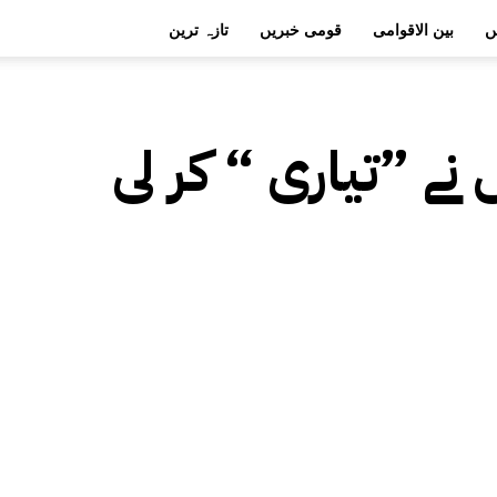
ں
بین الاقوامی
قومی خبریں
تازہ ترین
ے ”تیاری “ کر لی