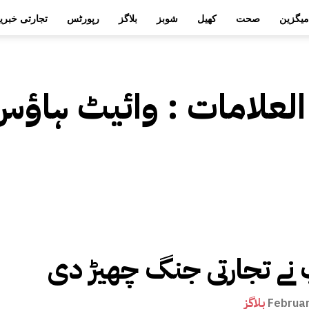
میگزین
صحت
کھیل
شوبز
بلاگز
رپورٹس
تجارتی خبری
العلامات :
وائیٹ ہاﺅس ن
نے تجارتی جنگ چھیڑ دی
بلاگز
Februar