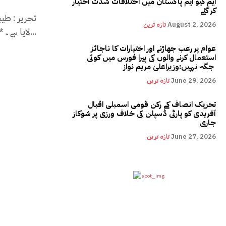
ایم کیو ایم پاکستان میں اختلافات شدت اختیار
کر گئے
August 2, 2026
تازہ ترین
لایا ہے ۔ ٭:ناروے کا سیاسی بحران، 2 جماعتی حکومت...
عوام پر رعب جھاڑنے اور اختیارات کا ناجائز
استعمال کرنے والوں کی پیرا فورس میں کوئی
جگہ نہیں:وزیراعلیٰ مریم نواز
June 29, 2026
تازہ ترین
تحریک انصاف کے رکن قومی اسمبلی اقبال
آفریدی کو پارٹی ڈسپلن کی خلاف ورزی پر شوکاز
جاری
June 27, 2026
تازہ ترین