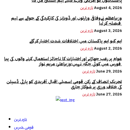
پاکستانیوں کو امریکی ویزے کیلیے اہم استثنیٰ مل گیا
August 4, 2026
تازہ ترین
وزیراعظم نےوفاقی وزارتوں اور ڈویژنز کی کارکردگی کے حوالے سے اہم
فیصلہ کر لیا
August 3, 2026
تازہ ترین
ایم کیو ایم پاکستان میں اختلافات شدت اختیار کر گئے
August 2, 2026
تازہ ترین
عوام پر رعب جھاڑنے اور اختیارات کا ناجائز استعمال کرنے والوں کی پیرا
فورس میں کوئی جگہ نہیں:وزیراعلیٰ مریم نواز
June 29, 2026
تازہ ترین
تحریک انصاف کے رکن قومی اسمبلی اقبال آفریدی کو پارٹی ڈسپلن
کی خلاف ورزی پر شوکاز جاری
June 27, 2026
تازہ ترین
تازہ ترین
قومی خبریں