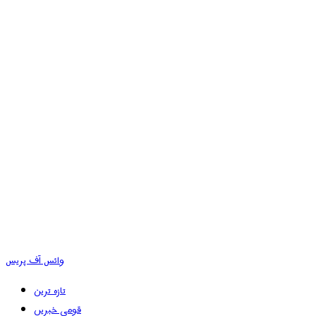
وائس آف پریس
تازہ ترین
قومی خبریں