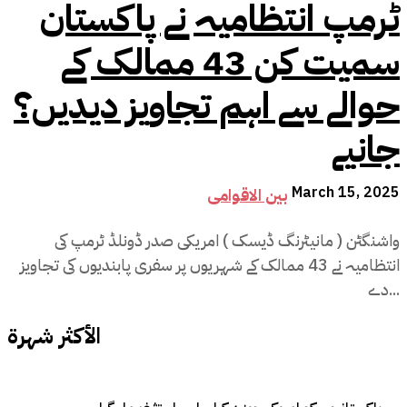
ٹرمپ انتظامیہ نے پاکستان
سمیت کن 43 ممالک کے
حوالے سے اہم تجاویز دیدیں؟
جانیے
March 15, 2025
بین الاقوامی
واشنگٹن ( مانیٹرنگ ڈیسک ) امریکی صدر ڈونلڈ ٹرمپ کی
انتظامیہ نے 43 ممالک کے شہریوں پر سفری پابندیوں کی تجاویز
دے...
الأكثر شهرة