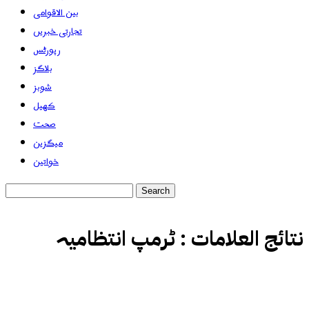
بین الاقوامی
تجارتی خبریں
رپورٹس
بلاگز
شوبز
کھیل
صحت
میگزین
خواتین
نتائج العلامات :
ٹرمپ انتظامیہ