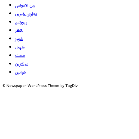
بین الاقوامی
تجارتی خبریں
رپورٹس
بلاگز
شوبز
کھیل
صحت
میگزین
خواتین
© Newspaper WordPress Theme by TagDiv