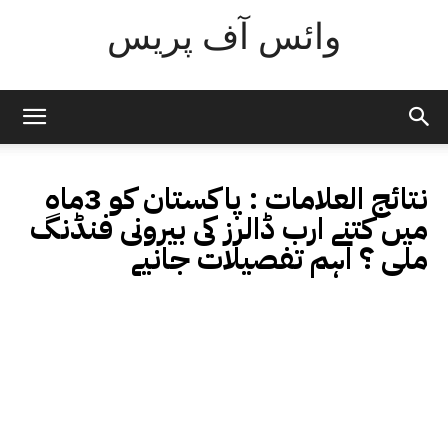
وائس آف پریس
نتائج العلامات :
پاکستان کو 3ماہ
میں کتنے ارب ڈالرز کی بیرونی فنڈنگ
ملی ؟ اہم تفصیلات جانیے