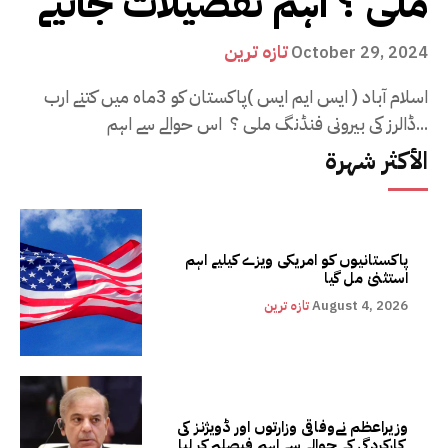
ملی ؟ اہم تفصیلات جانیے
تازہ ترین
October 29, 2024
اسلام آباد ( ایس ایم ایس )پاکستان کو 3ماہ میں کتنے ارب
ڈالرز کی بیرونی فنڈنگ ملی ؟ اس حوالے سے اہم...
الأكثر شهرة
پاکستانیوں کو امریکی ویزے کیلیے اہم
استثنیٰ مل گیا
August 4, 2026
تازہ ترین
وزیراعظم نےوفاقی وزارتوں اور ڈویژنز کی
کارکردگی کے حوالے سے اہم فیصلہ کر لیا