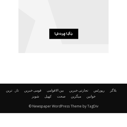
بلاگز
رپورٹس
تجارتی خبریں
بین الاقوامی
قومی خبریں
تازہ ترین
خواتین
میگزین
صحت
کھیل
شوبز
© Newspaper WordPress Theme by TagDiv