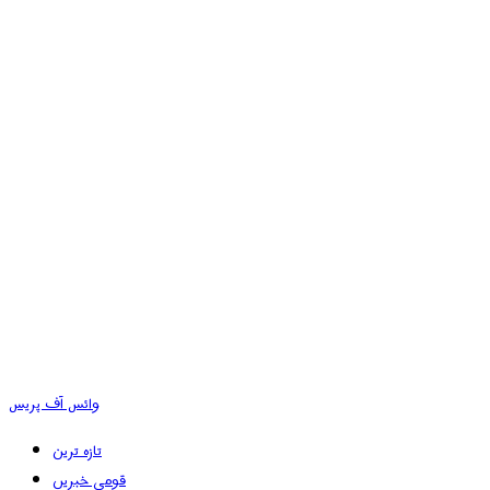
وائس آف پریس
تازہ ترین
قومی خبریں