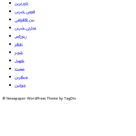
تازہ ترین
قومی خبریں
بین الاقوامی
تجارتی خبریں
رپورٹس
بلاگز
شوبز
کھیل
صحت
میگزین
خواتین
© Newspaper WordPress Theme by TagDiv