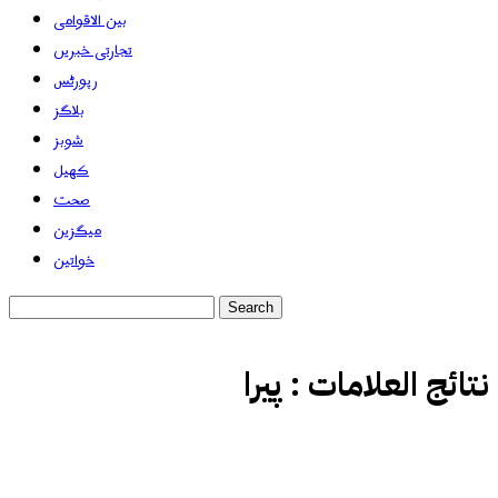
بین الاقوامی
تجارتی خبریں
رپورٹس
بلاگز
شوبز
کھیل
صحت
میگزین
خواتین
نتائج العلامات :
پیرا