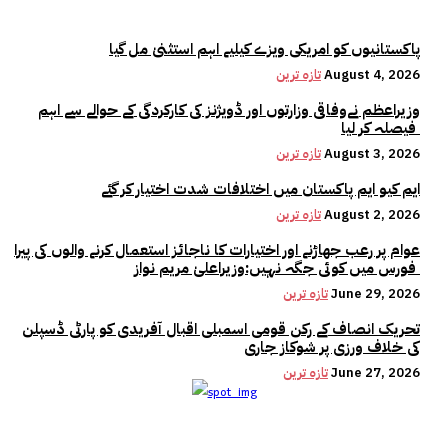
پاکستانیوں کو امریکی ویزے کیلیے اہم استثنیٰ مل گیا
August 4, 2026
تازہ ترین
وزیراعظم نےوفاقی وزارتوں اور ڈویژنز کی کارکردگی کے حوالے سے اہم
فیصلہ کر لیا
August 3, 2026
تازہ ترین
ایم کیو ایم پاکستان میں اختلافات شدت اختیار کر گئے
August 2, 2026
تازہ ترین
عوام پر رعب جھاڑنے اور اختیارات کا ناجائز استعمال کرنے والوں کی پیرا
فورس میں کوئی جگہ نہیں:وزیراعلیٰ مریم نواز
June 29, 2026
تازہ ترین
تحریک انصاف کے رکن قومی اسمبلی اقبال آفریدی کو پارٹی ڈسپلن
کی خلاف ورزی پر شوکاز جاری
June 27, 2026
تازہ ترین