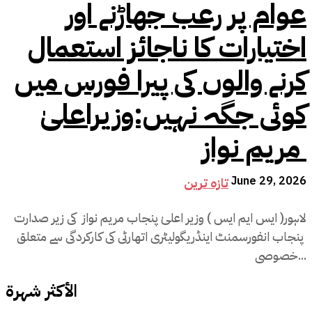
عوام پر رعب جھاڑنے اور
اختیارات کا ناجائز استعمال
کرنے والوں کی پیرا فورس میں
کوئی جگہ نہیں:وزیراعلیٰ
مریم نواز
June 29, 2026
تازہ ترین
لاہور( ایس ایم ایس ) وزیر اعلیٰ پنجاب مریم نواز کی زیر صدارت
پنجاب انفورسمنٹ اینڈریگولیٹری اتھارٹی کی کارکردگی سے متعلق
خصوصی...
الأكثر شهرة