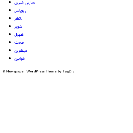
تجارتی خبریں
رپورٹس
بلاگز
شوبز
کھیل
صحت
میگزین
خواتین
© Newspaper WordPress Theme by TagDiv