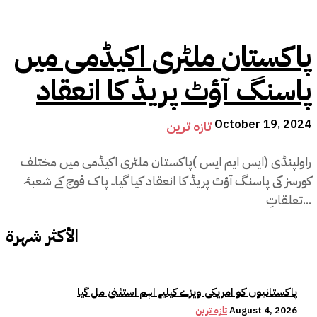
پاکستان ملٹری اکیڈمی میں
پاسنگ آؤٹ پریڈ کا انعقاد
October 19, 2024
تازہ ترین
راولپنڈی (ایس ایم ایس )پاکستان ملٹری اکیڈمی میں مختلف
کورسز کی پاسنگ آؤٹ پریڈ کا انعقاد کیا گیا۔ پاک فوج کے شعبۂ
تعلقاتِ...
الأكثر شهرة
پاکستانیوں کو امریکی ویزے کیلیے اہم استثنیٰ مل گیا
August 4, 2026
تازہ ترین