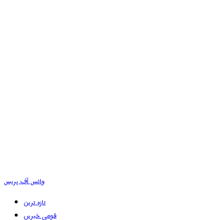
وائس آف پریس
تازہ ترین
قومی خبریں