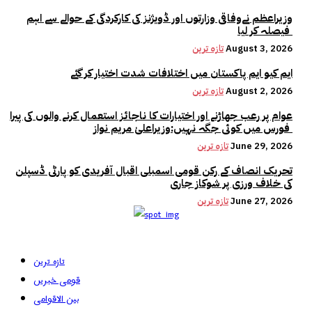
وزیراعظم نےوفاقی وزارتوں اور ڈویژنز کی کارکردگی کے حوالے سے اہم
فیصلہ کر لیا
August 3, 2026
تازہ ترین
ایم کیو ایم پاکستان میں اختلافات شدت اختیار کر گئے
August 2, 2026
تازہ ترین
عوام پر رعب جھاڑنے اور اختیارات کا ناجائز استعمال کرنے والوں کی پیرا
فورس میں کوئی جگہ نہیں:وزیراعلیٰ مریم نواز
June 29, 2026
تازہ ترین
تحریک انصاف کے رکن قومی اسمبلی اقبال آفریدی کو پارٹی ڈسپلن
کی خلاف ورزی پر شوکاز جاری
June 27, 2026
تازہ ترین
تازہ ترین
قومی خبریں
بین الاقوامی