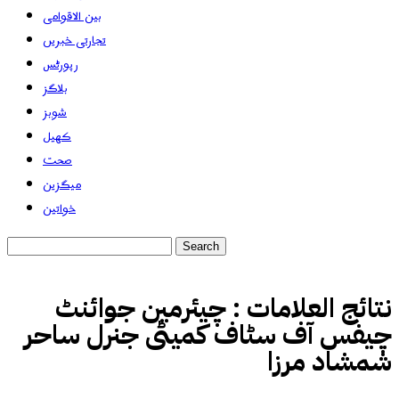
بین الاقوامی
تجارتی خبریں
رپورٹس
بلاگز
شوبز
کھیل
صحت
میگزین
خواتین
نتائج العلامات :
چیئرمین جوائنٹ
چیفس آف سٹاف کمیٹی جنرل ساحر
شمشاد مرزا