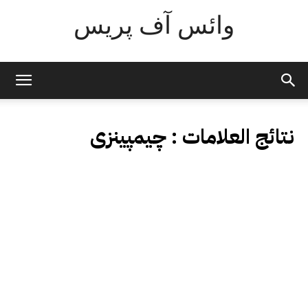
وائس آف پریس
نتائج العلامات :
چیمپینزی