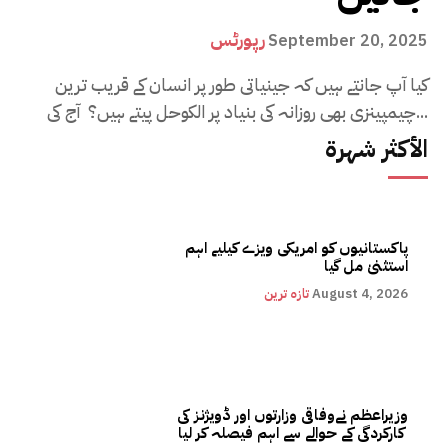
رپورٹس
September 20, 2025
کیا آپ جانتے ہیں کہ جینیاتی طور پر انسان کے قریب ترین
چیمپینزی بھی روزانہ کی بنیاد پر الکوحل پیتے ہیں؟ آج کی...
الأكثر شهرة
پاکستانیوں کو امریکی ویزے کیلیے اہم
استثنیٰ مل گیا
August 4, 2026
تازہ ترین
وزیراعظم نےوفاقی وزارتوں اور ڈویژنز کی
کارکردگی کے حوالے سے اہم فیصلہ کر لیا