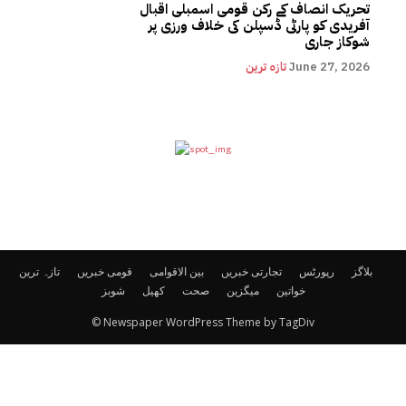
تحریک انصاف کے رکن قومی اسمبلی اقبال
آفریدی کو پارٹی ڈسپلن کی خلاف ورزی پر
شوکاز جاری
June 27, 2026
تازہ ترین
بلاگز
رپورٹس
تجارتی خبریں
بین الاقوامی
قومی خبریں
تازہ ترین
خواتین
میگزین
صحت
کھیل
شوبز
© Newspaper WordPress Theme by TagDiv