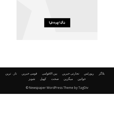
بلاگز
رپورٹس
تجارتی خبریں
بین الاقوامی
قومی خبریں
تازہ ترین
خواتین
میگزین
صحت
کھیل
شوبز
© Newspaper WordPress Theme by TagDiv