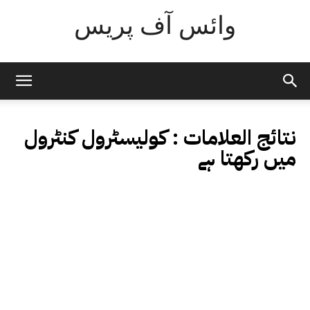
وائس آف پریس
نتائج العلامات :
کولیسٹرول کنٹرول
میں رکھتا ہے