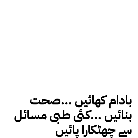
بادام کھائیں …صحت
بنائیں …کئی طبی مسائل
سے چھٹکارا پائیں