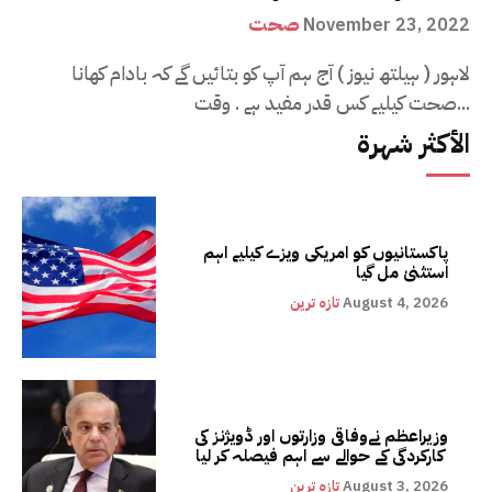
صحت
November 23, 2022
لاہور ( ہیلتھ نیوز ) آج ہم آپ کو بتائیں گے کہ بادام کھانا
صحت کیلیے کس قدر مفید ہے . وقت...
الأكثر شهرة
پاکستانیوں کو امریکی ویزے کیلیے اہم
استثنیٰ مل گیا
August 4, 2026
تازہ ترین
وزیراعظم نےوفاقی وزارتوں اور ڈویژنز کی
کارکردگی کے حوالے سے اہم فیصلہ کر لیا
August 3, 2026
تازہ ترین