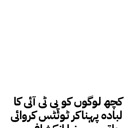
کچھ لوگوں کو پی ٹی آئی کا
لبادہ پہناکر ٹوئٹس کروائی