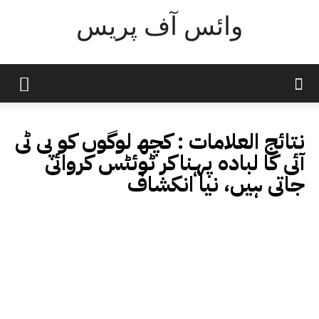
وائس آف پریس
نتائج العلامات :
کچھ لوگوں کو پی ٹی
آئی کا لبادہ پہناکر ٹوئٹس کروائی
جاتی ہیں، نیا انکشاف