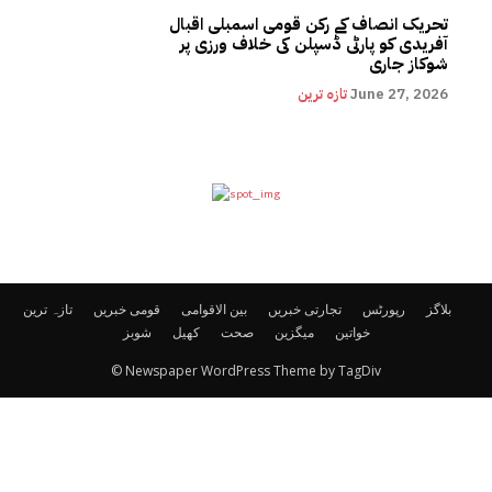
تحریک انصاف کے رکن قومی اسمبلی اقبال
آفریدی کو پارٹی ڈسپلن کی خلاف ورزی پر
شوکاز جاری
June 27, 2026
تازہ ترین
بلاگز
رپورٹس
تجارتی خبریں
بین الاقوامی
قومی خبریں
تازہ ترین
خواتین
میگزین
صحت
کھیل
شوبز
© Newspaper WordPress Theme by TagDiv