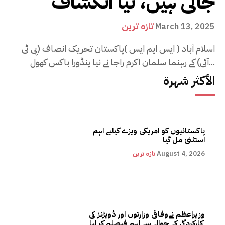
جاتی ہیں، نیا انکشاف
تازہ ترین
March 13, 2025
اسلام آباد ( ایس ایم ایس )پاکستان تحریک انصاف (پی ٹی
آئی) کے رہنما سلمان اکرم راجا نے نیا پنڈورا باکس کھول...
الأكثر شهرة
پاکستانیوں کو امریکی ویزے کیلیے اہم
استثنیٰ مل گیا
August 4, 2026
تازہ ترین
وزیراعظم نےوفاقی وزارتوں اور ڈویژنز کی
کارکردگی کے حوالے سے اہم فیصلہ کر لیا