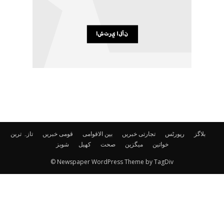
بلاگز
رپورٹس
تجارتی خبریں
بین الاقوامی
قومی خبریں
تازہ ترین
خواتین
میگزین
صحت
کھیل
شوبز
© Newspaper WordPress Theme by TagDiv