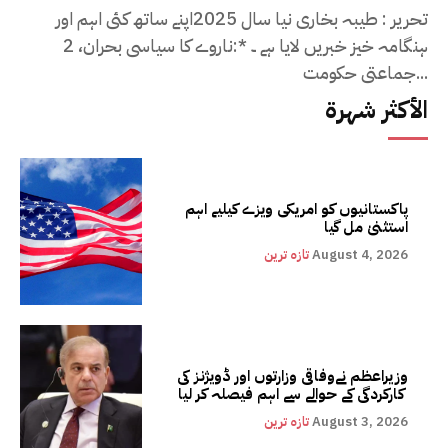
تحریر : طیبہ بخاری نیا سال 2025اپنے ساتھ کئی اہم اور
ہنگامہ خیز خبریں لایا ہے ۔ ٭:ناروے کا سیاسی بحران، 2
جماعتی حکومت...
الأكثر شهرة
پاکستانیوں کو امریکی ویزے کیلیے اہم
استثنیٰ مل گیا
August 4, 2026
تازہ ترین
وزیراعظم نےوفاقی وزارتوں اور ڈویژنز کی
کارکردگی کے حوالے سے اہم فیصلہ کر لیا
August 3, 2026
تازہ ترین