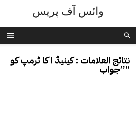
وائس آف پریس
نتائج العلامات :
کینیڈ ا کا ٹرمپ کو
”جواب“