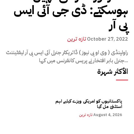
ہوسکتے: ڈی جی آئی ایس
پی آر
تازہ ترین
October 27, 2022
راولپنڈی ( وی او پی نیوز ) ڈائریکٹر جنرل آئی ایس پی آر لیفٹیننٹ
جنرل بابر افتخار نے پریس کانفرنس میں کہا...
الأكثر شهرة
پاکستانیوں کو امریکی ویزے کیلیے اہم
استثنیٰ مل گیا
August 4, 2026
تازہ ترین