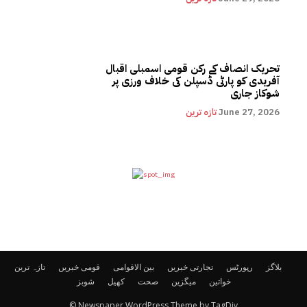
تحریک انصاف کے رکن قومی اسمبلی اقبال
آفریدی کو پارٹی ڈسپلن کی خلاف ورزی پر
شوکاز جاری
June 27, 2026
تازہ ترین
بلاگز
رپورٹس
تجارتی خبریں
بین الاقوامی
قومی خبریں
تازہ ترین
خواتین
میگزین
صحت
کھیل
شوبز
© Newspaper WordPress Theme by TagDiv