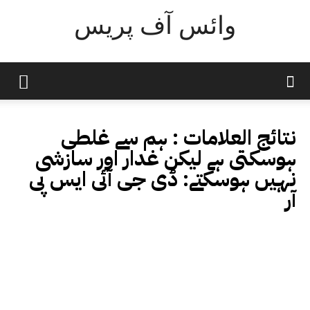
وائس آف پریس
نتائج العلامات :
ہم سے غلطی
ہوسکتی ہے لیکن غدار اور سازشی
نہیں ہوسکتے: ڈی جی آئی ایس پی
آر