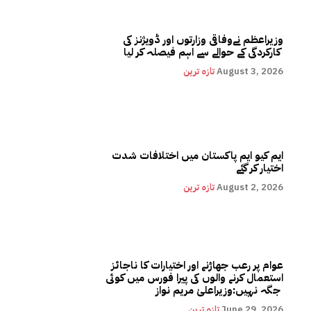
وزیراعظم نےوفاقی وزارتوں اور ڈویژنز کی
کارکردگی کے حوالے سے اہم فیصلہ کر لیا
August 3, 2026
تازہ ترین
ایم کیو ایم پاکستان میں اختلافات شدت
اختیار کر گئے
August 2, 2026
تازہ ترین
عوام پر رعب جھاڑنے اور اختیارات کا ناجائز
استعمال کرنے والوں کی پیرا فورس میں کوئی
جگہ نہیں:وزیراعلیٰ مریم نواز
June 29, 2026
تازہ ترین