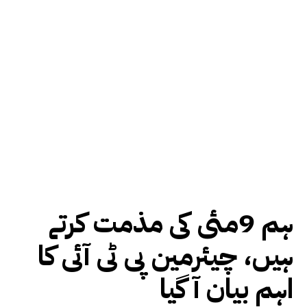
ہم 9مئی کی مذمت کرتے
ہیں، چیئرمین پی ٹی آئی کا
اہم بیان آ گیا