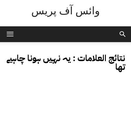
وائس آف پریس
نتائج العلامات :
یہ نہیں ہونا چاہیے
تھا