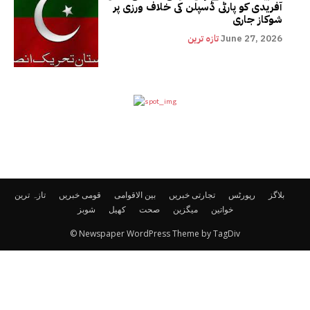
آفریدی کو پارٹی ڈسپلن کی خلاف ورزی پر
شوکاز جاری
June 27, 2026
تازہ ترین
بلاگز
رپورٹس
تجارتی خبریں
بین الاقوامی
قومی خبریں
تازہ ترین
خواتین
میگزین
صحت
کھیل
شوبز
© Newspaper WordPress Theme by TagDiv