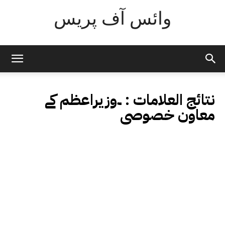
وائس آف پریس
نتائج العلامات :
۔وزیراعظم کے
معاون خصوصی