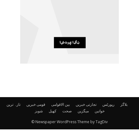
بلاگز
رپورٹس
تجارتی خبریں
بین الاقوامی
قومی خبریں
تازہ ترین
خواتین
میگزین
صحت
کھیل
شوبز
© Newspaper WordPress Theme by TagDiv