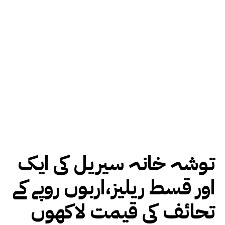
توشہ خانہ سیریل کی ایک
اور قسط ریلیز،اربوں روپے کے
تحائف کی قیمت لاکھوں