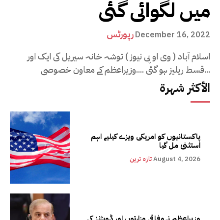
میں لگوائی گئی
رپورٹس
December 16, 2022
اسلام آباد ( وی او پی نیوز ) توشہ خانہ سیریل کی ایک اور
قسط ریلیز ہو گئی ....وزیراعظم کے معاون خصوصی...
الأكثر شهرة
پاکستانیوں کو امریکی ویزے کیلیے اہم
استثنیٰ مل گیا
August 4, 2026
تازہ ترین
وزیراعظم نےوفاقی وزارتوں اور ڈویژنز کی