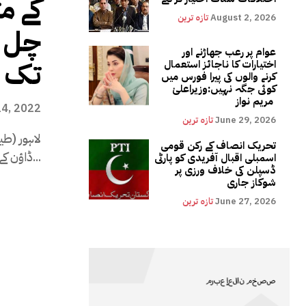
کے مت
August 2, 2026
تازہ ترین
چل ن
عوام پر رعب جھاڑنے اور
تک پ
اختیارات کا ناجائز استعمال
کرنے والوں کی پیرا فورس میں
کوئی جگہ نہیں:وزیراعلیٰ
مریم نواز
14, 2022
June 29, 2026
تازہ ترین
لاہور (طی
تحریک انصاف کے رکن قومی
ڈاؤن کے نام پہ پکڑ دھکڑ...
اسمبلی اقبال آفریدی کو پارٹی
ڈسپلن کی خلاف ورزی پر
شوکاز جاری
June 27, 2026
تازہ ترین