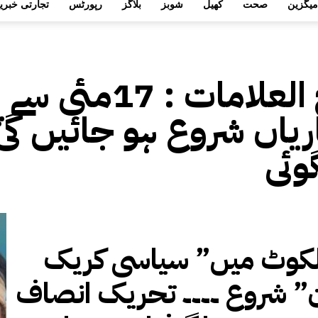
میگزین
صحت
کھیل
شوبز
بلاگز
رپورٹس
تجارتی خبری
 العلامات :
17مئی سے 
ریاں شروع ہو جائیں گی
وئی
کوٹ میں” سیاسی کریک
ن” شروع ۔۔۔۔ تحریک انصاف