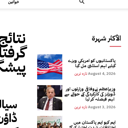
خواتین
نتائج
الأكثر شهرة
گرفتا
پیشگ
پاکستانیوں کو امریکی ویزے
کیلیے اہم استثنیٰ مل گیا
August 4, 2026
تازہ ترین
وزیراعظم نےوفاقی وزارتوں اور
ڈویژنز کی کارکردگی کے حوالے سے
اہم فیصلہ کر لیا
سیال
August 3, 2026
تازہ ترین
ڈاؤ
ایم کیو ایم پاکستان میں
اختلافات شدت اختیار کر گئے