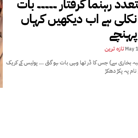
عدد رہنما گرفتار ۔۔۔۔۔ بات
کلی ہے اب دیکھیں کہاں
ہنچے
تازہ ترین
May 
بہ بخاری سے) جس کا ڈر تھا وہی بات ہو گئی .... پولیس کے کریک