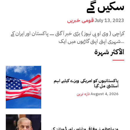
سکیں گے
قومی خبریں
July 13, 2023
کراچی ( وی او پی نیوز ) بڑی خبر آ گئی ۔۔۔ پاکستان اور ایران کے
شہری اپنی اپنی گاڑیوں میں ایک...
الأكثر شهرة
پاکستانیوں کو امریکی ویزے کیلیے اہم
استثنیٰ مل گیا
August 4, 2026
تازہ ترین
وزیراعظم نےوفاقی وزارتوں اور ڈویژنز کی