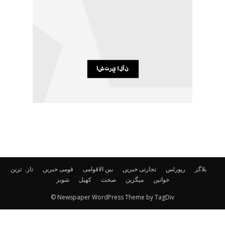
بلاگز
رپورٹس
تجارتی خبریں
بین الاقوامی
قومی خبریں
تازہ ترین
خواتین
میگزین
صحت
کھیل
شوبز
© Newspaper WordPress Theme by TagDiv