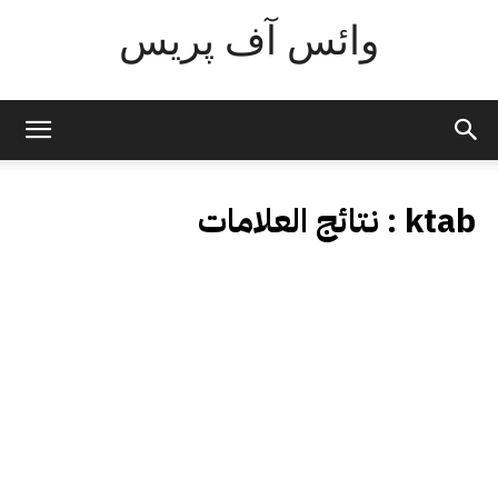
وائس آف پریس
ktab
نتائج العلامات :