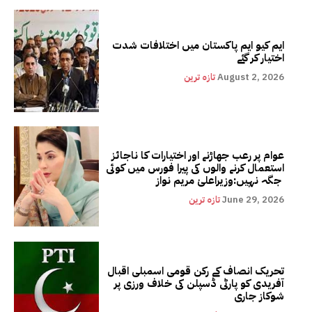
ایم کیو ایم پاکستان میں اختلافات شدت
اختیار کر گئے
August 2, 2026
تازہ ترین
عوام پر رعب جھاڑنے اور اختیارات کا ناجائز
استعمال کرنے والوں کی پیرا فورس میں کوئی
جگہ نہیں:وزیراعلیٰ مریم نواز
June 29, 2026
تازہ ترین
تحریک انصاف کے رکن قومی اسمبلی اقبال
آفریدی کو پارٹی ڈسپلن کی خلاف ورزی پر
شوکاز جاری