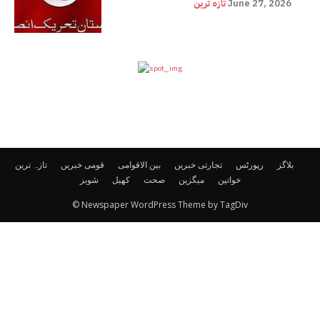
June 27, 2026
تازہ ترین
بلاگز
رپورٹس
تجارتی خبریں
بین الاقوامی
قومی خبریں
تازہ ترین
خواتین
میگزین
صحت
کھیل
شوبز
© Newspaper WordPress Theme by TagDiv