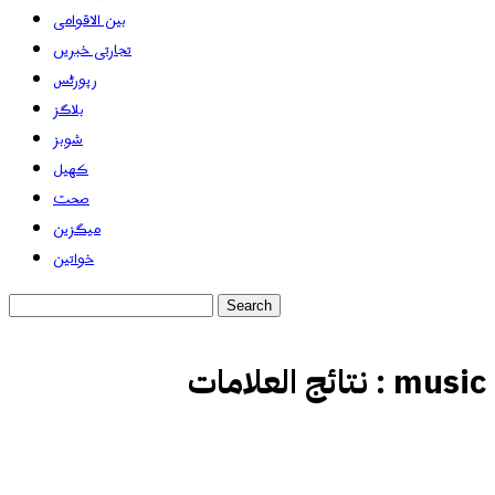
بین الاقوامی
تجارتی خبریں
رپورٹس
بلاگز
شوبز
کھیل
صحت
میگزین
خواتین
music
نتائج العلامات :