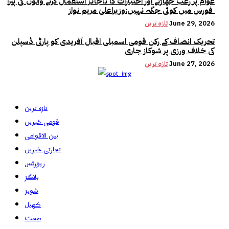
عوام پر رعب جھاڑنے اور اختیارات کا ناجائز استعمال کرنے والوں کی پیرا
فورس میں کوئی جگہ نہیں:وزیراعلیٰ مریم نواز
June 29, 2026
تازہ ترین
تحریک انصاف کے رکن قومی اسمبلی اقبال آفریدی کو پارٹی ڈسپلن
کی خلاف ورزی پر شوکاز جاری
June 27, 2026
تازہ ترین
تازہ ترین
قومی خبریں
بین الاقوامی
تجارتی خبریں
رپورٹس
بلاگز
شوبز
کھیل
صحت