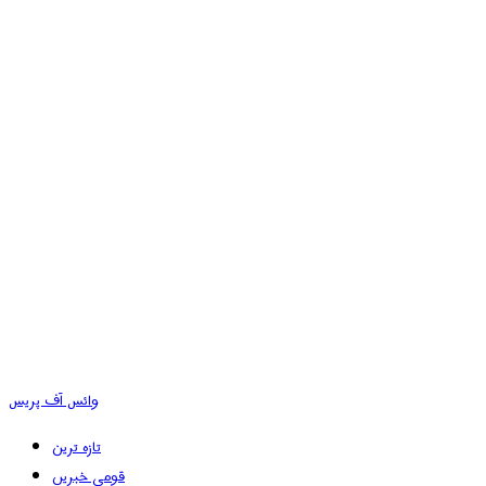
وائس آف پریس
تازہ ترین
قومی خبریں