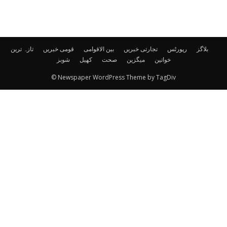
بلاگز
رپورٹس
تجارتی خبریں
بین الاقوامی
قومی خبریں
تازہ ترین
خواتین
میگزین
صحت
کھیل
شوبز
© Newspaper WordPress Theme by TagDiv