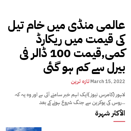
عالمی منڈی میں خام تیل
کی قیمت میں ریکارڈ
کمی,قیمت 100 ڈالر فی
بیرل سے کم ہو گئی
تازہ ترین
March 15, 2022
لاہور (کامرس نیوز )ایک اہم خبر سامنے آئی ہے اور وہ یہ کہ
روس کی یوکرین سے جنگ شروع ہونے کے بعد...
الأكثر شهرة