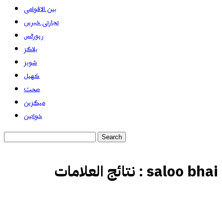
بین الاقوامی
تجارتی خبریں
رپورٹس
بلاگز
شوبز
کھیل
صحت
میگزین
خواتین
saloo bhai
نتائج العلامات :