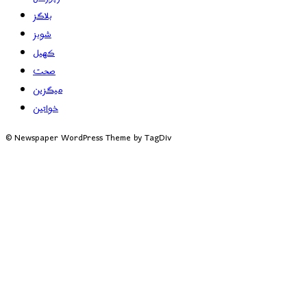
بلاگز
شوبز
کھیل
صحت
میگزین
خواتین
© Newspaper WordPress Theme by TagDiv