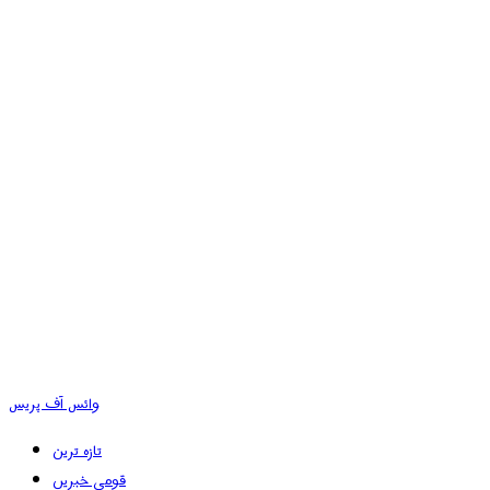
وائس آف پریس
تازہ ترین
قومی خبریں