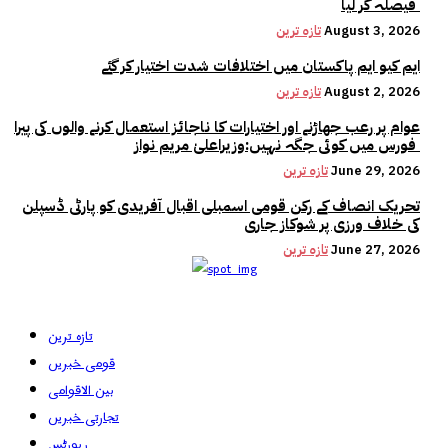
فیصلہ کر لیا
August 3, 2026
تازہ ترین
ایم کیو ایم پاکستان میں اختلافات شدت اختیار کر گئے
August 2, 2026
تازہ ترین
عوام پر رعب جھاڑنے اور اختیارات کا ناجائز استعمال کرنے والوں کی پیرا
فورس میں کوئی جگہ نہیں:وزیراعلیٰ مریم نواز
June 29, 2026
تازہ ترین
تحریک انصاف کے رکن قومی اسمبلی اقبال آفریدی کو پارٹی ڈسپلن
کی خلاف ورزی پر شوکاز جاری
June 27, 2026
تازہ ترین
تازہ ترین
قومی خبریں
بین الاقوامی
تجارتی خبریں
رپورٹس