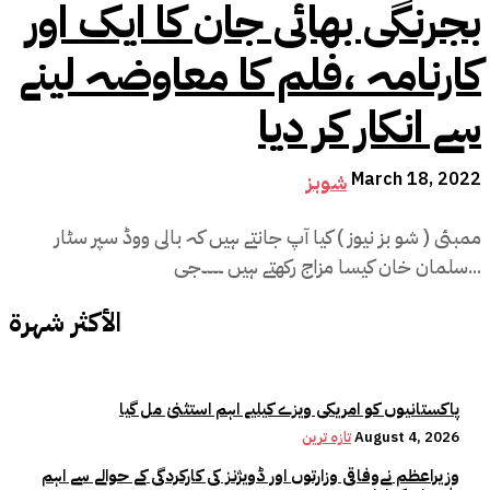
بجرنگی بھائی جان کا ایک اور
کارنامہ ،فلم کا معاوضہ لینے
سے انکار کر دیا
March 18, 2022
شوبز
ممبئی ( شو بز نیوز ) کیا آپ جانتے ہیں کہ بالی ووڈ سپر سٹار
سلمان خان کیسا مزاج رکھتے ہیں ۔۔۔۔جی...
الأكثر شهرة
پاکستانیوں کو امریکی ویزے کیلیے اہم استثنیٰ مل گیا
August 4, 2026
تازہ ترین
وزیراعظم نےوفاقی وزارتوں اور ڈویژنز کی کارکردگی کے حوالے سے اہم