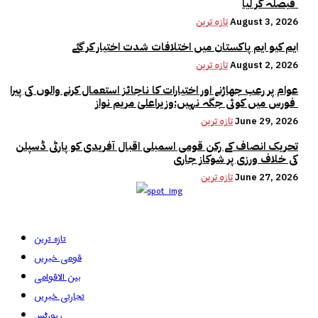
فیصلہ کر لیا
August 3, 2026
تازہ ترین
ایم کیو ایم پاکستان میں اختلافات شدت اختیار کر گئے
August 2, 2026
تازہ ترین
عوام پر رعب جھاڑنے اور اختیارات کا ناجائز استعمال کرنے والوں کی پیرا
فورس میں کوئی جگہ نہیں:وزیراعلیٰ مریم نواز
June 29, 2026
تازہ ترین
تحریک انصاف کے رکن قومی اسمبلی اقبال آفریدی کو پارٹی ڈسپلن
کی خلاف ورزی پر شوکاز جاری
June 27, 2026
تازہ ترین
تازہ ترین
قومی خبریں
بین الاقوامی
تجارتی خبریں
رپورٹس