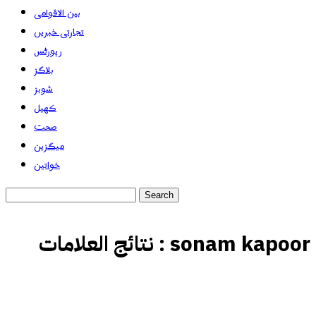
بین الاقوامی
تجارتی خبریں
رپورٹس
بلاگز
شوبز
کھیل
صحت
میگزین
خواتین
sonam kapoor
نتائج العلامات :