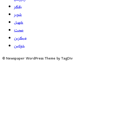
بلاگز
شوبز
کھیل
صحت
میگزین
خواتین
© Newspaper WordPress Theme by TagDiv