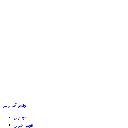
وائس آف پریس
تازہ ترین
قومی خبریں