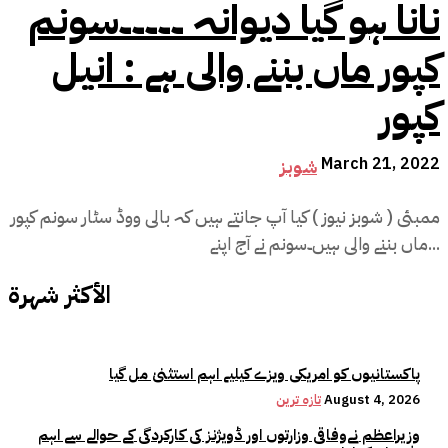
نانا ہو گیا دیوانہ ۔۔۔۔۔سونم
کپور ماں بننے والی ہے : انیل
کپور
March 21, 2022
شوبز
ممبئی ( شوبز نیوز ) کیا آپ جانتے ہیں کہ بالی ووڈ سٹار سونم کپور
ماں بننے والی ہیں۔سونم نے آج اپنے...
الأكثر شهرة
پاکستانیوں کو امریکی ویزے کیلیے اہم استثنیٰ مل گیا
August 4, 2026
تازہ ترین
وزیراعظم نےوفاقی وزارتوں اور ڈویژنز کی کارکردگی کے حوالے سے اہم