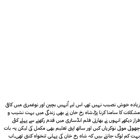
زیادہ خوش نصیب نہیں تھے، اس لیے اُنہیں بچپن اور نوعمری میں کافی
مشکلات کا سامنا کرنا پڑا۔شاہ رخ خان نے بھی زندگی میں بہت نشیب و
فراز دیکھے انہوں نے بھارتی فلم انڈسٹری میں قدم رکھنے سے پہلے کئی
چھوٹی موٹی نوکریاں کیں اور ساتھ اپنی تعلیم بھی مکمل کی لیکن یہ بات
بہت کم لوگ جانتے ہیں کہ شاہ رخ خان کی پہلی تنخواہ کتنی تھی۔اب