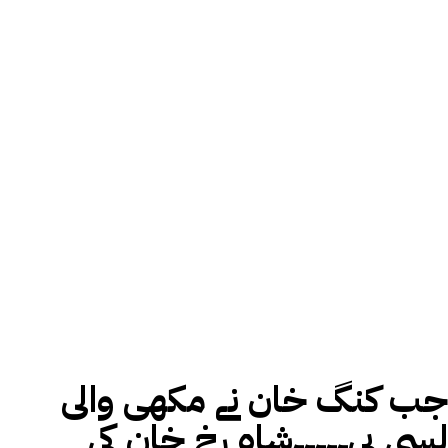
جب کنگ خان نے مکھی والی
لسی پی۔۔۔۔۔شاہ رخ خان کی