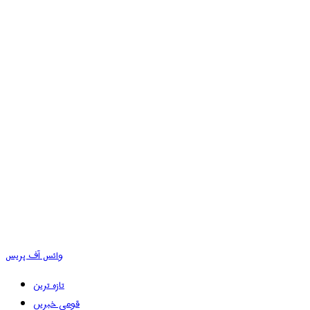
وائس آف پریس
تازہ ترین
قومی خبریں