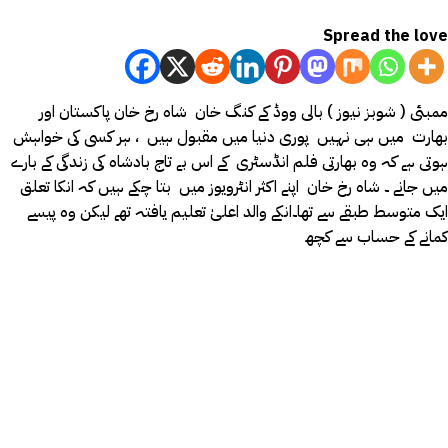
Spread the love
ممبئی ( شوبز نیوز ) بالی ووڈ کے کنگ خان شاہ رخ خان پاکستان اور
بھارت میں ہی نہیں پوری دنیا میں مقبول ہیں ، ہر کسی کی خواہش
ہوتی ہے کہ وہ بھارتی فلم انڈسٹری کے اس بے تاج بادشاہ کی زندگی کے بارے
میں جانے ۔ شاہ رخ خان اپنے اکثر انٹرویوز میں بتا چکے ہیں کہ انکا تعلق
ایک متوسط طبقے سے تھا۔انکے والد اعلیٰ تعلیم یافتہ تھے لیکن وہ پیسے
کمانے کے حساب سے کچھ