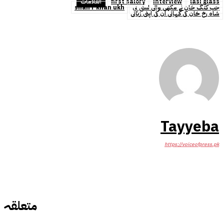
lasi glass
interview
first salory
العلامات
جب کنگ خان نے مکھی والی لسی پی
shah r khan ukh
شاہ رخ خان کی کہانی ان کی اپنی زبانی
Tayyeba
https://voiceofpress.pk
متعلقہ