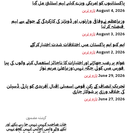
پاکستانیوں کو امریکی ویزے کیلیے اہم استثنیٰ مل گیا
August 4, 2026
تازہ ترین
وزیراعظم نےوفاقی وزارتوں اور ڈویژنز کی کارکردگی کے حوالے سے اہم
فیصلہ کر لیا
August 3, 2026
تازہ ترین
ایم کیو ایم پاکستان میں اختلافات شدت اختیار کر گئے
August 2, 2026
تازہ ترین
عوام پر رعب جھاڑنے اور اختیارات کا ناجائز استعمال کرنے والوں کی پیرا
فورس میں کوئی جگہ نہیں:وزیراعلیٰ مریم نواز
June 29, 2026
تازہ ترین
تحریک انصاف کے رکن قومی اسمبلی اقبال آفریدی کو پارٹی ڈسپلن
کی خلاف ورزی پر شوکاز جاری
June 27, 2026
تازہ ترین
گزشتہ مضمون
خان صاحب کہیں نہیں جا رہے,بِکنے اور
بَکنے والے واپس آجائیں انہیں کچھ نہیں