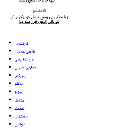
کہا جائیگا ، شیخ رشید
اگلا مضمون
زیلنسکی نے روسی حملے کو یوکرین کے
لیے نائن الیون قرار دے دیا
تازہ ترین
قومی خبریں
بین الاقوامی
تجارتی خبریں
رپورٹس
بلاگز
شوبز
کھیل
صحت
میگزین
خواتین