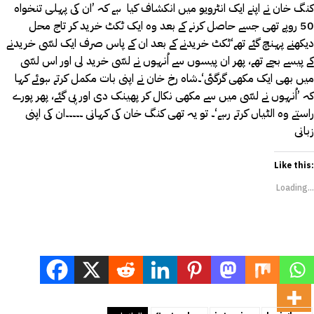
کنگ خان نے اپنے ایک انٹرویو میں انکشاف کیا ہے کہ ’ان کی پہلی تنخواہ
50 روپے تھی جسے حاصل کرنے کے بعد وہ ایک ٹکٹ خرید کر تاج محل
دیکھنے پہنچ گئے تھے‘ٹکٹ خریدنے کے بعد ان کے پاس صرف ایک لسّی خریدنے
کے پیسے بچے تھے، پھر ان پیسوں سے اُنہوں نے لسّی خرید لی اور اس لسّی
میں بھی ایک مکھی گرگئی‘۔شاہ رخ خان نے اپنی بات مکمل کرتے ہوئے کہا
کہ ’اُنہوں نے لسّی میں سے مکھی نکال کر پھینک دی اور پی گئے، پھر پورے
راستے وہ الٹیاں کرتے رہے‘۔ تو یہ تھی کنگ خان کی کہانی ۔۔۔۔۔ان کی اپنی
زبانی
Like this:
Loading...