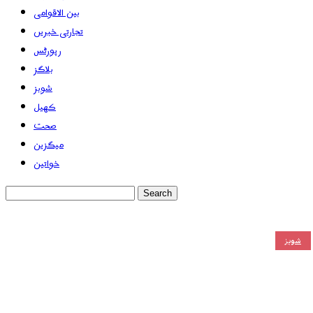
بین الاقوامی
تجارتی خبریں
رپورٹس
بلاگز
شوبز
کھیل
صحت
میگزین
خواتین
شوبز