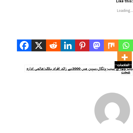
Like this:
Loading...
العلامات
ہیٹ ویوز کے سبب پرتگال،سپین میں 2000سے زائد افراد ہلاک:عالمی ادارہ
صحت