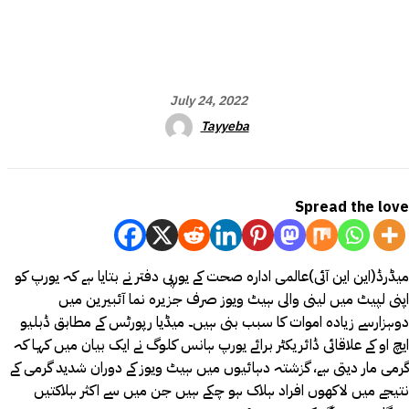
July 24, 2022
Tayyeba
Spread the love
میڈرڈ(این این آئی)عالمی ادارہ صحت کے یورپی دفتر نے بتایا ہے کہ یورپ کو
اپنی لپیٹ میں لینی والی ہیٹ ویوز صرف جزیرہ نما آئبیرین میں
دوہزارسے زیادہ اموات کا سبب بنی ہیں۔ میڈیا رپورٹس کے مطابق ڈبلیو
ایچ او کے علاقائی ڈائریکٹر برائے یورپ ہانس کلوگ نے ایک بیان میں کہا کہ
گرمی مار دیتی ہے، گزشتہ دہائیوں میں ہیٹ ویوز کے دوران شدید گرمی کے
نتیجے میں لاکھوں افراد ہلاک ہو چکے ہیں جن میں سے اکثر ہلاکتیں