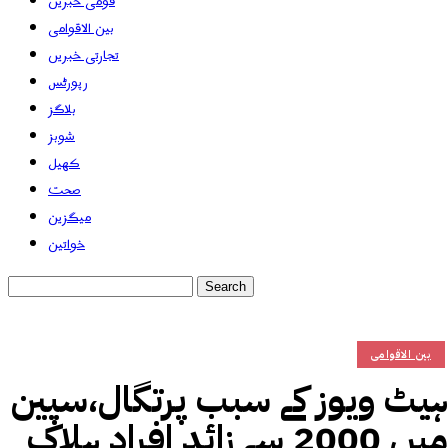
قومی خبریں
بین الاقوامی
تجارتی خبریں
رپورٹس
بلاگز
شوبز
کھیل
صحت
میگزین
خواتین
بین الاقوامی
ہیٹ ویوز کے سبب پرتگال،سپین
میں 2000 سے زائد افراد ہلاک