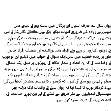
رواں سال ہم صرف اسپین اور پرتگال میں ہیٹ ویو کے نتیجے میں
دوہزارسے زیادہ غیر ضروری اموات دیکھ چکے ہیں۔علاقائی ڈائریکٹر نے اس
بات پر زور دیا کہ شدید گرمی کے اثرات پہلے سے موجود صحت کی خرابی
میں اضافہ کردیتے ہیں۔ساتھ ہی ان کا کہنا تھا کہ اور نوٹ کیا کہ زندگی
کے دونوں کناروں پر رہنے والے افراد مثلا نوزائیدہ اور ضعیف افراد خاص
طور پر زیادہ خطرے میں ہیں۔ایک سوال کے جواب میں ڈبلیو ایچ او یورپ
نے وضاحت کی کہ یہ اعداد و شمار حکام کی رپورٹوں پر مبنی ایک ابتدائی
تخمینہ ہے، اور یہ تعداد پہلے ہی بڑھ چکی ہے اور آنے والے دنوں میں مزید
بڑھے گی۔ گرمی کی لہر سے ہونے والی اموات کی حقیقی تعداد ہفتوں تک
معلوم نہیں ہو سکے گی کیوں کہ گرمیوں کا موسم بمشکل آدھا ہی گزرا
ہے۔ڈائریکٹر یورپ کا کہنا تھا کہ رواں ہفتے کے واقعات ایک مرتبہ پھر
موسمیاتی تبدیلیوں سے مثر طریقے سے نمٹنے کے لیے پین-یورپی اقدامات کی
اشد ضرورت کی طرف اشارہ کرتے ہیں۔