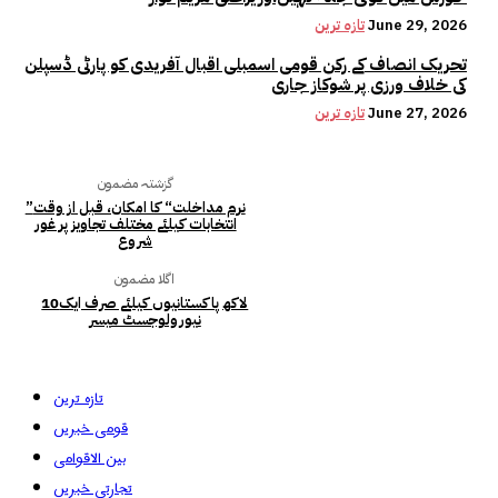
June 29, 2026
تازہ ترین
تحریک انصاف کے رکن قومی اسمبلی اقبال آفریدی کو پارٹی ڈسپلن
کی خلاف ورزی پر شوکاز جاری
June 27, 2026
تازہ ترین
گزشتہ مضمون
”نرم مداخلت“ کا امکان، قبل از وقت
انتخابات کیلئے مختلف تجاویز پر غور
شروع
اگلا مضمون
10لاکھ پاکستانیوں کیلئے صرف ایک
نیورولوجسٹ میسر
تازہ ترین
قومی خبریں
بین الاقوامی
تجارتی خبریں