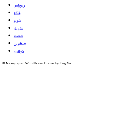
رپورٹس
بلاگز
شوبز
کھیل
صحت
میگزین
خواتین
© Newspaper WordPress Theme by TagDiv