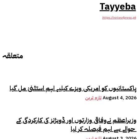
Tayyeba
https://voiceofpress.pk
متعلقہ
پاکستانیوں کو امریکی ویزے کیلیے اہم استثنیٰ مل گیا
August 4, 2026
تازہ ترین
وزیراعظم نےوفاقی وزارتوں اور ڈویژنز کی کارکردگی کے
حوالے سے اہم فیصلہ کر لیا
August 3, 2026
تازہ ترین