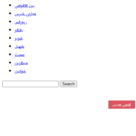
بین الاقوامی
تجارتی خبریں
رپورٹس
بلاگز
شوبز
کھیل
صحت
میگزین
خواتین
قومی خبریں