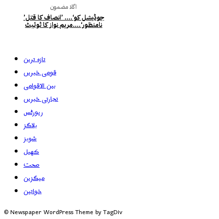
اگلا مضمون
’جوڈیشل کو‘…. ’انصاف کا قتل
نامنظور‘….مریم نواز کا ٹوئیٹ
تازہ ترین
قومی خبریں
بین الاقوامی
تجارتی خبریں
رپورٹس
بلاگز
شوبز
کھیل
صحت
میگزین
خواتین
© Newspaper WordPress Theme by TagDiv