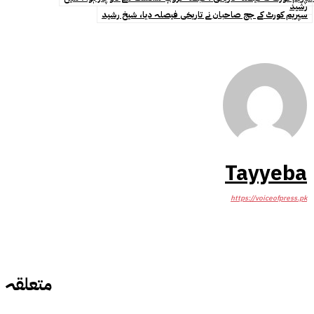
رشید
سپریم کورٹ کے جج صاحبان نے تاریخی فیصلہ دیا، شیخ رشید
Tayyeba
https://voiceofpress.pk
متعلقہ