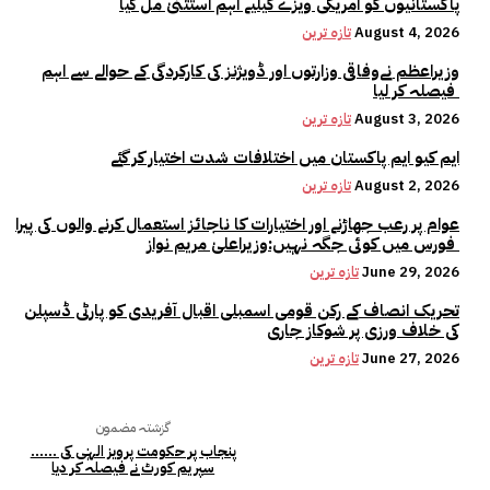
پاکستانیوں کو امریکی ویزے کیلیے اہم استثنیٰ مل گیا
August 4, 2026
تازہ ترین
وزیراعظم نےوفاقی وزارتوں اور ڈویژنز کی کارکردگی کے حوالے سے اہم
فیصلہ کر لیا
August 3, 2026
تازہ ترین
ایم کیو ایم پاکستان میں اختلافات شدت اختیار کر گئے
August 2, 2026
تازہ ترین
عوام پر رعب جھاڑنے اور اختیارات کا ناجائز استعمال کرنے والوں کی پیرا
فورس میں کوئی جگہ نہیں:وزیراعلیٰ مریم نواز
June 29, 2026
تازہ ترین
تحریک انصاف کے رکن قومی اسمبلی اقبال آفریدی کو پارٹی ڈسپلن
کی خلاف ورزی پر شوکاز جاری
June 27, 2026
تازہ ترین
گزشتہ مضمون
پنجاب پر حکومت پرویز الہٰی کی ……
سپریم کورٹ نے فیصلہ کر دیا