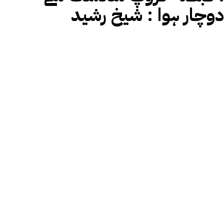
دوچار ہوا : شیخ رشید