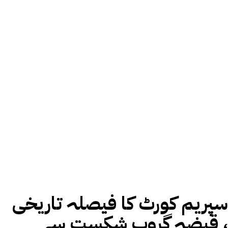
سپریم کورٹ کا فیصلہ تاریخی
، قبضہ گروپ شکست سے