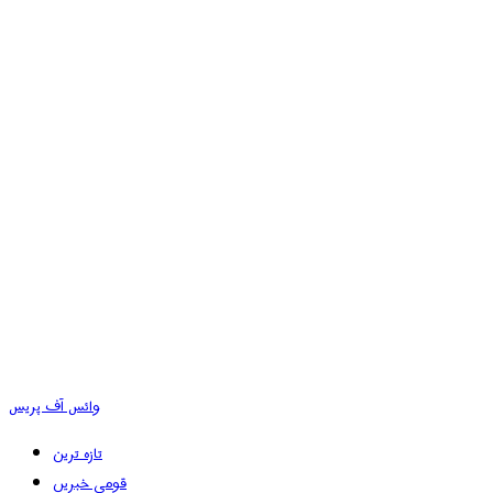
وائس آف پریس
تازہ ترین
قومی خبریں