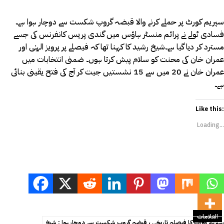
سپریم کورٹ پر حملے کرنے والا قبضہ گروپ شکست سے دوچار ہوا ہے۔
فسادی ٹولے نے پرائم منسٹر ہاؤس میں گندی پریس کانفرنس کی جسے
مسترد کر دیا گیا ہے۔شیخ رشید کا کہنا تھا کہ فیصلے پر پرویز الہٰی اور
عمران خان کی محنت کو سلام پیش کرتا ہوں۔ ضمنی انتخابات میں
عمران خان نے 20 میں سے 15 نشستیں جیت کر آج کی فتح یقینی بنائی
ہے۔
Like this:
Loading...
العلامات
سپریم کورٹ کا فیصلہ تاریخی ، قبضہ گروپ شکست سے دوچار ہوا : شیخ