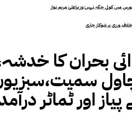
خلاف ورزی پر شوکاز جاری
ئی بحران کا خدشہ،
ول سمیت،سبزیوں ا
از اور ٹماٹر درآمد 