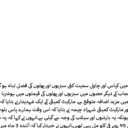
یں کپاس اور چاول سمیت کئی سبزیوں اور پھلوں کی فصل تباہ ہو گئی 
نجاب کے دیگر حصوں میں سبزیوں اور پھلوں کی قیمتوں میں ہوشربا
میں مزید اضافہ متوقع ہے۔ مارکیٹ کمیٹی کے ایک عہدیدار نے بتایا کہ
اہور مارکیٹ کمیٹی شہزاد چیمہ نے بتایا کہ اس وقت ہمارے پاس بلوچ