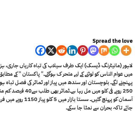
Spread the love
لاہور (مانیٹرنگ ڈیسک) ایک طرف سیلاب کی تباہ کاریاں جاری، ہزا
میں عوام الناس کو لوٹنے کے لیے متحر ک ہوگئے۔” پاکستان ” کے مطا
آسمان کو پہنچ گئ
جائے تاکہ بحران سے نمٹا جا سکے۔