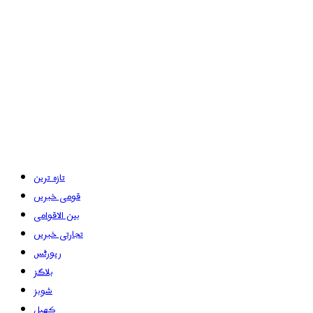
تازہ ترین
قومی خبریں
بین الاقوامی
تجارتی خبریں
رپورٹس
بلاگز
شوبز
کھیل