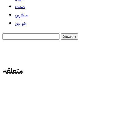
صحت
میگزین
خواتین
متعلقہ