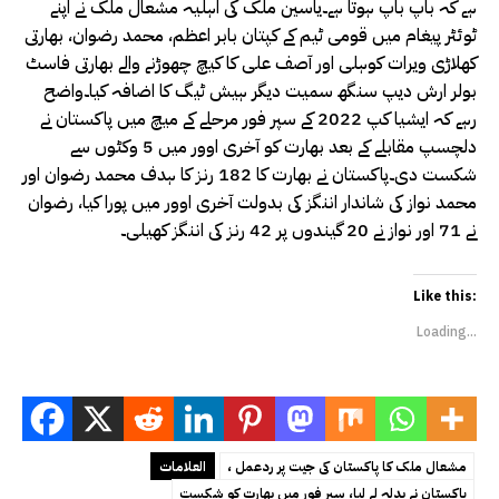
ہے کہ باپ باپ ہوتا ہے۔یاسین ملک کی اہلیہ مشعال ملک نے اپنے
ٹوئٹر پیغام میں قومی ٹیم کے کپتان بابر اعظم، محمد رضوان، بھارتی
کھلاڑی ویرات کوہلی اور آصف علی کا کیچ چھوڑنے والے بھارتی فاسٹ
بولر ارش دیپ سنگھ سمیت دیگر ہیش ٹیگ کا اضافہ کیا۔واضح
رہے کہ ایشیا کپ 2022 کے سپر فور مرحلے کے میچ میں پاکستان نے
دلچسپ مقابلے کے بعد بھارت کو آخری اوور میں 5 وکٹوں سے
شکست دی۔پاکستان نے بھارت کا 182 رنز کا ہدف محمد رضوان اور
محمد نواز کی شاندار اننگز کی بدولت آخری اوور میں پورا کیا، رضوان
نے 71 اور نواز نے 20 گیندوں پر 42 رنز کی اننگز کھیلی۔
Like this:
Loading...
، مشعال ملک کا پاکستان کی جیت پر ردعمل
العلامات
پاکستان نے بدلہ لے لیا، سپر فور میں بھارت کو شکست