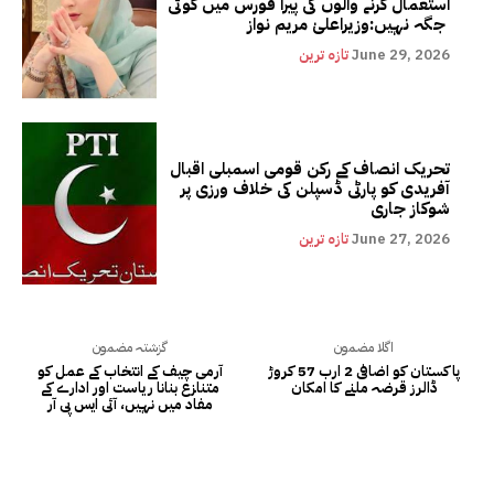
استعمال کرنے والوں کی پیرا فورس میں کوئی
جگہ نہیں:وزیراعلیٰ مریم نواز
June 29, 2026
تازہ ترین
تحریک انصاف کے رکن قومی اسمبلی اقبال
آفریدی کو پارٹی ڈسپلن کی خلاف ورزی پر
شوکاز جاری
June 27, 2026
تازہ ترین
اگلا مضمون
گزشتہ مضمون
پاکستان کو اضافی 2 ارب 57 کروڑ
آرمی چیف کے انتخاب کے عمل کو
ڈالرز قرضہ ملنے کا امکان
متنازع بنانا ریاست اور ادارے کے
مفاد میں نہیں، آئی ایس پی آر