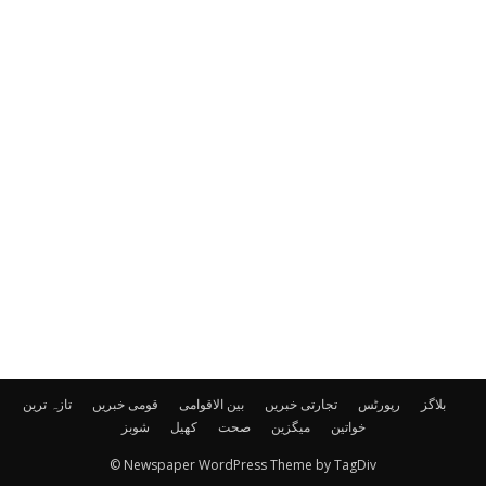
بلاگز
رپورٹس
تجارتی خبریں
بین الاقوامی
قومی خبریں
تازہ ترین
خواتین
میگزین
صحت
کھیل
شوبز
© Newspaper WordPress Theme by TagDiv