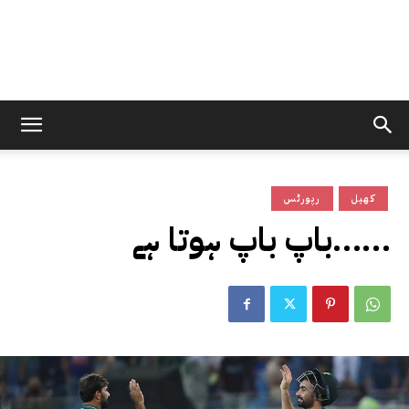
کھیل
رپورٹس
باپ باپ ہوتا ہے……