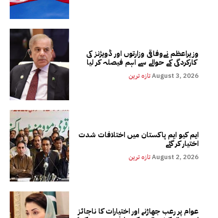
وزیراعظم نےوفاقی وزارتوں اور ڈویژنز کی
کارکردگی کے حوالے سے اہم فیصلہ کر لیا
August 3, 2026
تازہ ترین
ایم کیو ایم پاکستان میں اختلافات شدت
اختیار کر گئے
August 2, 2026
تازہ ترین
عوام پر رعب جھاڑنے اور اختیارات کا ناجائز