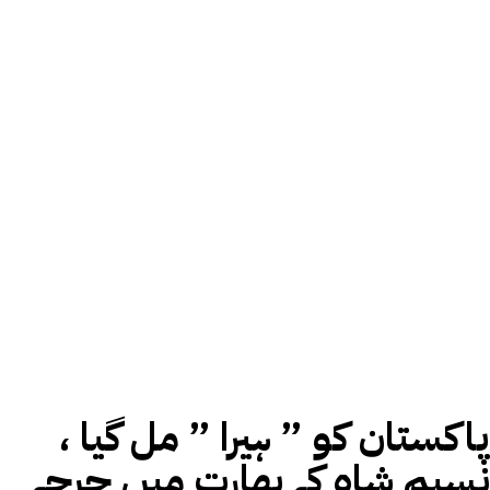
پاکستان کو ” ہیرا ” مل گیا ،
نسیم شاہ کے بھارت میں چرچے