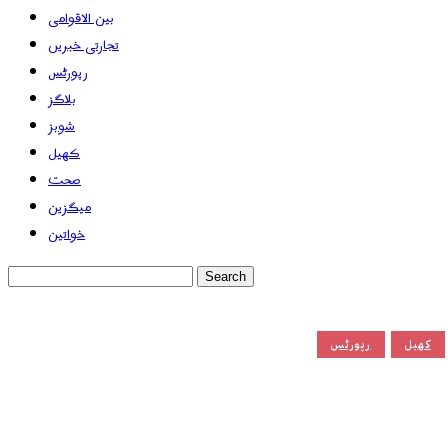
بین الاقوامی
تجارتی خبریں
رپورٹس
بلاگز
شوبز
کھیل
صحت
میگزین
خواتین
کھیل
رپورٹس