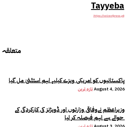
Tayyeba
https://voiceofpress.pk
متعلقہ
پاکستانیوں کو امریکی ویزے کیلیے اہم استثنیٰ مل گیا
August 4, 2026
تازہ ترین
وزیراعظم نےوفاقی وزارتوں اور ڈویژنز کی کارکردگی کے
حوالے سے اہم فیصلہ کر لیا
August 3, 2026
تازہ ترین