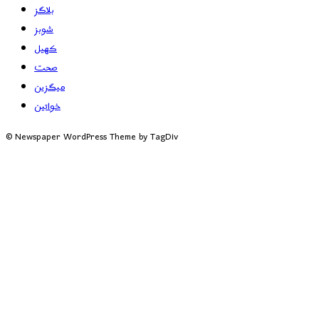
بلاگز
شوبز
کھیل
صحت
میگزین
خواتین
© Newspaper WordPress Theme by TagDiv