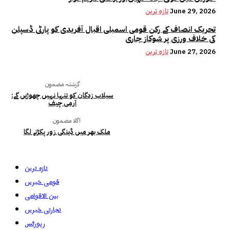
June 29, 2026
تازہ ترین
تحریک انصاف کے رکن قومی اسمبلی اقبال آفریدی کو پارٹی ڈسپلن
کی خلاف ورزی پر شوکاز جاری
June 27, 2026
تازہ ترین
گزشتہ مضمون
سیلاب زدگان کو تنہا نہیں چھوڑیں گے:
آرمی چیف
اگلا مضمون
ملک بھر میں ڈینگی زور پکڑنے لگا
تازہ ترین
قومی خبریں
بین الاقوامی
تجارتی خبریں
رپورٹس