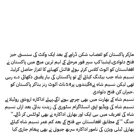
مارکر پاکستان کو اعصاب شکن ڈرامے کے بعد ایک وکٹ کی سنسنی خیز
فتح دلوادی۔ایشیا کپ سپر فور مرحلے کے اہم ترین میچ میں پاکستان نے
افغانستان کو آئوٹ کلاس کرتے ہوئے فائنل کھیلنے کا اعزاز حاصل کرلیا۔
نسیم شاہ جب بیٹنگ کیلئے آئے تو پاکستان کی ہار یقینی دکھائی دے رہی
تھی لیکن نسیم شاہ نے4گیندوں پر14ناٹ آئوٹ رنز بناکر پاکستان کو
حیران کن فتح دلوادی.
نسیم شاہ کے بھارت میں بھی چرچے ہونے لگے۔پہلے اداکارہ اروشی روٹیلا نے
نسیم شاہ کی ویڈیو اپنی انسٹاگرام سٹوری کی زینت بنائی بعد ازاں نسیم
شاہ کی تعریف میں ہی ایک اور بھارتی اداکارہ نے بھی ٹوئٹس کر ڈالے۔”
جنگ ” کے مطابق افغانستان سے فتح کے بعد کم عمر نسیم شاہ کیلئے
بھارتی ٹیلی ویژن کی نامور اداکارہ سربھ جیوتی نے بھی پیغام جاری کیا