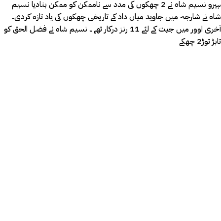
ہیرو نسیم شاہ نے 2 چھکوں کی مدد سے ناممکن کو ممکن بنادیا نسیم
شاہ نے شارجہ میں جاوید میاں داد کے تاریخی چھکوں کی یاد تازہ کردی۔
آخری اوور میں جیت کے لئے 11 رنز درکار تھے ۔ نسیم شاہ نے فضل الحق کو
تابڑ توڑ2 چھکے