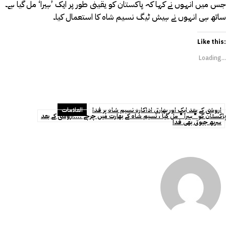
جس میں انہوں نے کہا کہ پاکستان کو یقینی طور پر ایک ’ہیرا‘ مل گیا ہے۔
ساتھ ہی انہوں نے ہیش ٹیگ نسیم شاہ کا استعمال کیا۔
Like this:
Loading...
اروشی کے بعد ایک اور بھارتی اداکارہ نسیم شاہ پر فدا
العلامات
پاکستان کو " ہیرا " مل گیا ، نسیم شاہ کے بھارت میں چرچے ....اروشی کے بعد
سربھ جیوتی بھی فدا