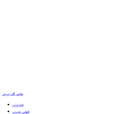
وائس آف پریس
تازہ ترین
قومی خبریں