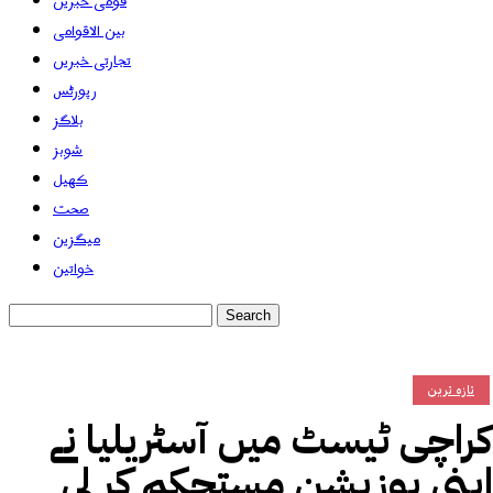
قومی خبریں
بین الاقوامی
تجارتی خبریں
رپورٹس
بلاگز
شوبز
کھیل
صحت
میگزین
خواتین
تازہ ترین
کراچی ٹیسٹ میں آسٹریلیا نے
اپنی پوزیشن مستحکم کر لی