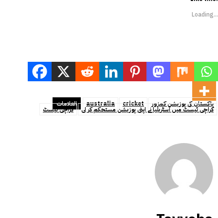
Loading...
پاکستان کی پوزیشن کمزور
cricket
australia
العلامات
کراچی ٹیسٹ میں آسٹریلیا نے اپنی پوزیشن مستحکم کر لی
کراچی ٹیسٹ