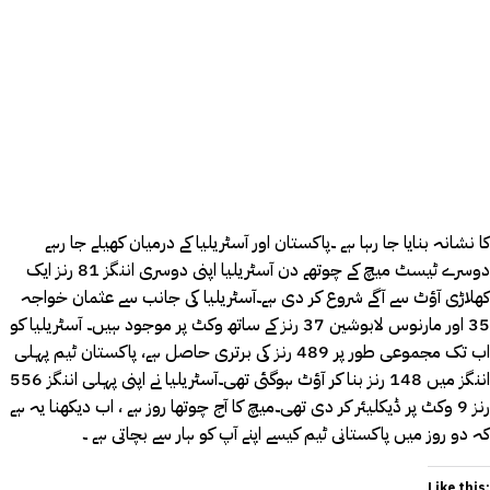
کا نشانہ بنایا جا رہا ہے ۔پاکستان اور آسٹریلیا کے درمیان کھیلے جا رہے
دوسرے ٹیسٹ میچ کے چوتھے دن آسٹریلیا اپنی دوسری اننگز 81 رنز ایک
کھلاڑی آﺅٹ سے آگے شروع کر دی ہے۔آسٹریلیا کی جانب سے عثمان خواجہ
35 اور مارنوس لابوشین 37 رنز کے ساتھ وکٹ پر موجود ہیں۔ آسٹریلیا کو
اب تک مجموعی طور پر 489 رنز کی برتری حاصل ہے، پاکستان ٹیم پہلی
اننگز میں 148 رنز بنا کر آﺅٹ ہوگئی تھی۔آسٹریلیا نے اپنی پہلی اننگز 556
رنز 9 وکٹ پر ڈیکلیئر کر دی تھی۔میچ کا آج چوتھا روز ہے ، اب دیکھنا یہ ہے
کہ دو روز میں پاکستانی ٹیم کیسے اپنے آپ کو ہار سے بچاتی ہے ۔
Like this: