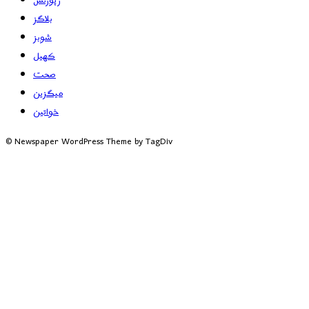
رپورٹس
بلاگز
شوبز
کھیل
صحت
میگزین
خواتین
© Newspaper WordPress Theme by TagDiv