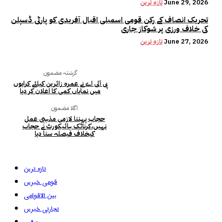
June 29, 2026
تازہ ترین
تحریک انصاف کے رکن قومی اسمبلی اقبال آفریدی کو پارٹی ڈسپلن
کی خلاف ورزی پر شوکاز جاری
June 27, 2026
تازہ ترین
گزشتہ مضمون
پی آئی اے نے عمرہ زائرین کیلئے کرایوں
میں نمایاں کمی کا اعلان کر دیا
اگلا مضمون
حجاب پہننا لازمی مذہبی عمل
نہیں،کرناٹک ہائیکورٹ نے حجاب
کیخلاف فیصلہ سنا دیا
تازہ ترین
قومی خبریں
بین الاقوامی
تجارتی خبریں