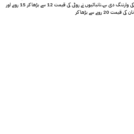
کی وارننگ دی ہے۔نانبائیوں نے روٹی کی قیمت 12 سے بڑھا کر 15 روپے اور
نان کی قیمت 20 روپے سے بڑھا کر