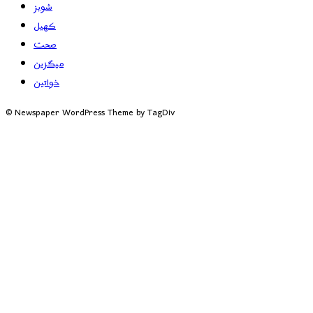
شوبز
کھیل
صحت
میگزین
خواتین
© Newspaper WordPress Theme by TagDiv