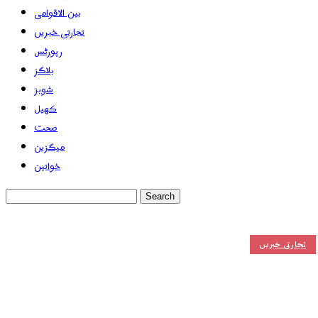
بین الاقوامی
تجارتی خبریں
رپورٹس
بلاگز
شوبز
کھیل
صحت
میگزین
خواتین
تجارتی خبریں