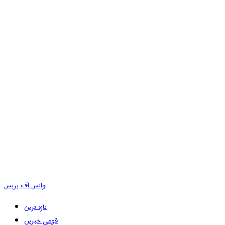
وائس آف پریس
تازہ ترین
قومی خبریں