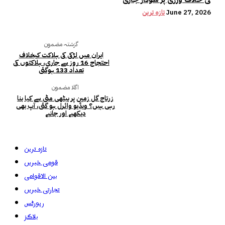
June 27, 2026
تازہ ترین
گزشتہ مضمون
ایران میں لڑکی کی ہلاکت کیخلاف
احتجاج 16 روز سے جاری، ہلاکتوں کی
تعداد 133 ہوگئی
اگلا مضمون
زرتاج گل زمین پر بیٹھی مٹی سے کیا بنا
رہی ہیں؟ ویڈیو وائرل ہو گئی، آپ بھی
دیکھیے اور جانیے
تازہ ترین
قومی خبریں
بین الاقوامی
تجارتی خبریں
رپورٹس
بلاگز