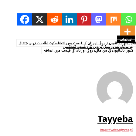
العلامات
لاہور میں نانبائیوں نے روٹی اور نان کی قیمت میں اضافہ کردیا،قیمت نہیں بڑھائی
جا سکتی تندور سیل کر دیں گے : ضلعی انتظامیہ
لاہور: نانبائیوں کی من مانی، روٹی اور نان کی قیمت میں اضافہ
Tayyeba
https://voiceofpress.pk