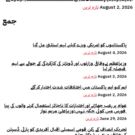
August 2, 2026
تازہ ترین
جمع
پاکستانیوں کو امریکی ویزے کیلیے اہم استثنیٰ مل گیا
August 4, 2026
تازہ ترین
وزیراعظم نےوفاقی وزارتوں اور ڈویژنز کی کارکردگی کے حوالے سے اہم
فیصلہ کر لیا
August 3, 2026
تازہ ترین
ایم کیو ایم پاکستان میں اختلافات شدت اختیار کر گئے
August 2, 2026
تازہ ترین
عوام پر رعب جھاڑنے اور اختیارات کا ناجائز استعمال کرنے والوں کی پیرا
فورس میں کوئی جگہ نہیں:وزیراعلیٰ مریم نواز
June 29, 2026
تازہ ترین
تحریک انصاف کے رکن قومی اسمبلی اقبال آفریدی کو پارٹی ڈسپلن
کی خلاف ورزی پر شوکاز جاری