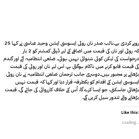
25 روپے کردی ہے۔نائب صدر نان روٹی ایسوسی ایشن وحید عباسی نے کہا
کہ روٹی اور نان کی قیمت میں اضافے کے لیے ڈپٹی کمشنر کو 2 بار
درخواست کی لیکن کوئی شنوائی نہیں ہوئی۔ ضلعی انتظامیہ آٹے اور گندم
کی قیمت قابو کرنے میں ناکام ہوگئی ہے، اس لیے نان اور روٹی کی قیمت
بڑھانے پر مجبور ہیں۔دوسری جانب ترجمان ضلعی انتظامیہ نے نان روٹی
ایسوسی ایشن کے اقدام کو یکطرفہ قرار دیا اور کہا کہ قیمت نہیں
بڑھائی جاسکتی، جو ایسا کرے گا، اُس کے خلاف کارروائی کی جائے گی، قیمت
بڑھانے والے تندور سیل کریں گے۔
Like this:
Loading...