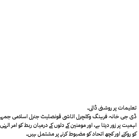
تعلیمات پر روشنی ڈالی۔
ڈی جی خانہ فرہنگ وکلچرل اتاشی قونصلیٹ جنرل اسلامی جمہوریہ ای
اہمیت پر زور دیتا ہے، اور مومنین کے دلوں کے درمیان ربط کو امر الہ
کو روکنے اور کچھ اتحاد کو مضبوط کرنے پر مشتمل ہیں۔