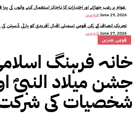
عوام پر رعب جھاڑنے اور اختیارات کا ناجائز استعمال کرنے والوں کی پیرا فورس میں کوئی جگہ نہیں:وزیراعلیٰ مریم نواز
June 29, 2026
تازہ ترین
تحریک انصاف کے رکن قومی اسمبلی اقبال آفریدی کو پارٹی ڈسپلن کی 
June 27, 2026
تازہ ترین
قومی خبریں
خانہ فرہنگ اسلامی 
جشن میلاد النبیؐ ا
شخصیات کی شرکت