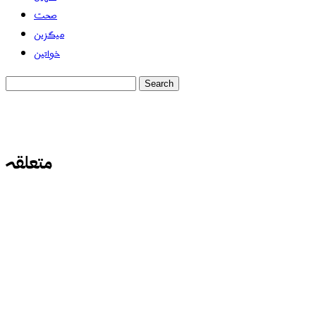
صحت
میگزین
خواتین
متعلقہ