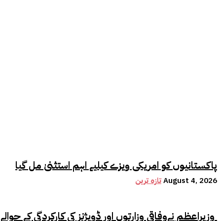
پاکستانیوں کو امریکی ویزے کیلیے اہم استثنیٰ مل گیا
August 4, 2026
تازہ ترین
وزیراعظم نےوفاقی وزارتوں اور ڈویژنز کی کارکردگی کے حوالے سے اہم فیصلہ کر لیا