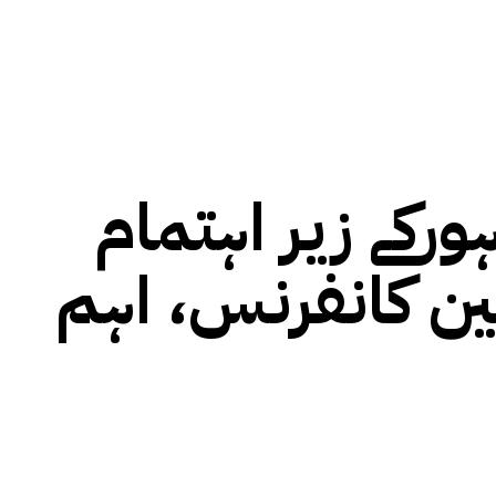
رکے زیر اہتمام
مین کانفرنس، اہم