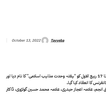
Tayyeba
October 13, 2022
لاہور ( طیبہ بخاری سے ) جشن ولادت باسعادت خاتم المرسلین حضرت محمد مصطفیٰ ﷺکے موقع پر اسلامی جمہوریہ ایران نے 12 تا 17 ربیع الاول کو “ہفتہ وحدت مذاہب اسلامی” کا نام دیا اور
فرنس کا انعقاد کیا گیا۔
 انجم، علامہ اعجاز حیدری، علامہ محمد حسین گولڑوی، ڈاکٹر