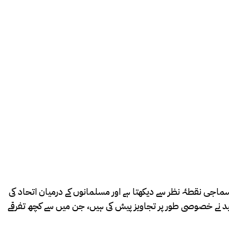
جی نقطۂ نظر سے دیکھتا ہے اور مسلمانوں کے درمیان اتحاد کی
رآن مجید نے خصوصی طور پر تجاویز پیش کی ہیں، جن میں سے کچھ تفرقے