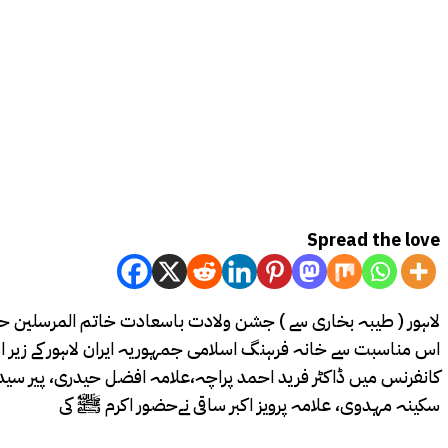
Spread the love
اس مناسبت سے خانہ فرہنگ اسلامی جمہوریہ ایران لاہور کے زیر اہتم
کانفرنس میں ڈاکٹر فرید احمد پراچہ،علامہ افضل حیدری، پیر سید
سکینہ مہدوی، علامہ پرویز اکبر ساقی نےحضور اکرم ﷺ کی