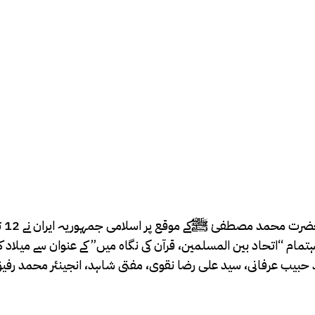
ام “اتحاد بین المسلمین، قرآن کی نگاہ میں” کے عنوان سے میلاد کان
 حبیب عرفانی، سید علی رضا نقوی، مفتی شاہد، انجینئر محمد رفیق