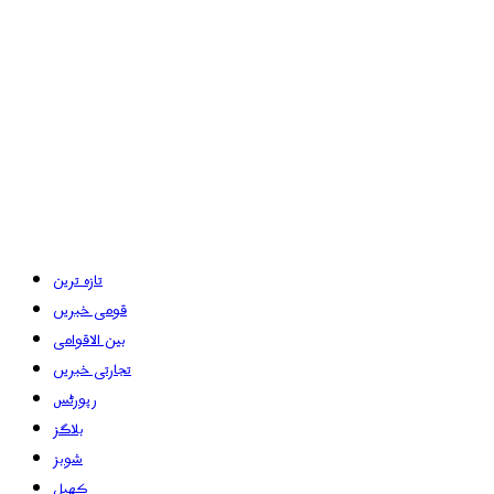
تازہ ترین
قومی خبریں
بین الاقوامی
تجارتی خبریں
رپورٹس
بلاگز
شوبز
کھیل