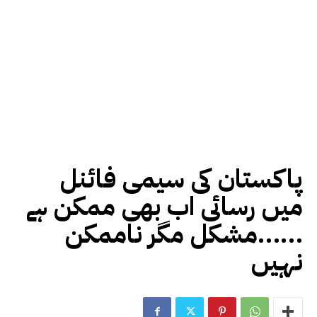
پاکستان کی سیمی فائنل
میں رسائی اب بھی ممکن ہے
……مشکل مگر ناممکن
نہیں