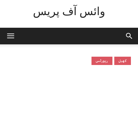
وائس آف پریس
کھیل
رپورٹس