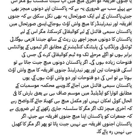
یا جنوبی افریقہ کو آخری میچ میں اپ سیٹ شکست ہو مگر اس
سے پہلے سب سے ضروری یہ ہے کہ پاکستان اپنے دونوں میچز بھی
جیتے۔پاکستان کے لیے ایک صورتحال یہ بھی نکل سکتی ہے کہ جنوبی
افریقہ اور نیدرلینڈز کا میچ واش آؤٹ ہوجائے۔ایسی صورتحال میں
پاکستان سیمی فائنل کے لیے کوالیفائی کرسکتا، مگر اس کے لیے
پاکستان کا دونوں میچز اچھے رن ریٹ کے ساتھ جیتنا لازمی ہوگا۔ٹی
ٹوئنٹی ورلڈکپ کی پلیئنگ کنڈیشنز کے مطابق اگر ٹیموں کے پوائنٹس
برابر ہوں تو اگلے مرحلے تک وہ ٹیم کوالیفائی کرے گی جس کی
فتوحات زیادہ ہوں گی۔ اگر پاکستان دونوں میچ جیت جاتا ہے تو
اسکی فتوحات تین اور پھر نیدرلینڈ جنوبی افریقہ کا میچ واش آؤٹ
ہوتا ہے تو اس کی دو فتوحات اور دو واش آؤٹ ہوں گے، یوں
پاکستان سیمی فائنل میں آجائے گا۔ویسے محکمہ موسمیات کے
مطابق اتوارا کو ایڈیلیڈ میں موسم صاف ہی ہے یعنی بارش کا فی
الحال کوئی امکان نہیں اور مکمل میچ ہی کھیلا جائے گا۔واضح رہے
کہ آخری میچز تک اگر مگر کا سلسلہ جاری رکھنے کے لیے ضروری ہے
کہ جمعرات کو پاکستان اپنا میچ جنوبی افریقہ سے جیتے، اگر
پاکستان اجنوبی افریقہ سے نہیں جیت پاتا تو پھر اگر مگر کا کھیل
ہی نہیں رہ پائے گا۔