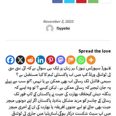
November 2, 2022
Tayyeba
Spread the love
لاہور( سپورٹس نیوز ) ہر زبان پر ایک ہی سوال ہے کہ آئی سی سی
ٹی ٹوئنٹی ورلڈ کپ میں اب پاکستانی ٹیم کا کیا مستقبل ہے ؟
سیمی فائنل تک رسائی اب بھی ممکن ہے یا نہیں ؟تو سب سے پہلے
یہ جان لیجیے کہ رسائی ممکن ہے . لیکن کیسے ؟ تو وہ ایسے کہ
بنگلہ دیش کیخلاف بھارت کی جیت نے پاکستان کے ٹاپ فور تک
رسائی کے چانسز کو مزید مشکل بنادیا، پاکستان اگر اپنے دونوں میچز
جیت بھی جائے تو اسے جنوبی افریقہ یا بھارت کی ان کے آخری میچز
میں اپ سیٹ شکست درکار ہوگی۔آسٹریلیا میں جاری ٹی ٹوئنٹی