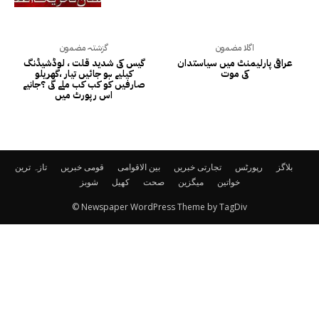
اگلا مضمون
گزشتہ مضمون
عراقی پارلیمنٹ میں سیاستدان
گیس کی شدید قلت ، لوڈشیڈنگ
کی موت
کیلیے ہو جائیں تیار ،گھریلو
صارفیں کو کب کب ملے گی ؟جانیے
اس رپورٹ میں
بلاگز
رپورٹس
تجارتی خبریں
بین الاقوامی
قومی خبریں
تازہ ترین
خواتین
میگزین
صحت
کھیل
شوبز
© Newspaper WordPress Theme by TagDiv