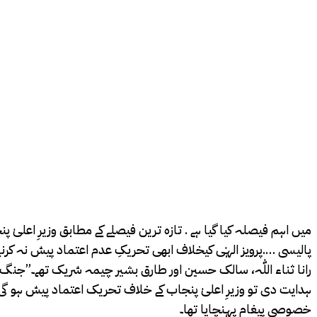
میں اہم فیصلہ کیا گیا ہے . تازہ ترین فیصلے کے مطابق وزیرِ اعلی
پالیسی ….پرویز الہٰی کیخلاف ابھی تحریکِ عدم اعتماد پیش نہ کرنے 
رانا ثناء اللّٰہ، سالک حسین اور طارق بشیر چیمہ شریک تھے۔”جنگ ” 
ہدایت دی تو وزیرِ اعلیٰ پنجاب کے خلاف تحریک اعتماد پیش ہو گی
خصوصی پیغام پہنچایا تھا۔