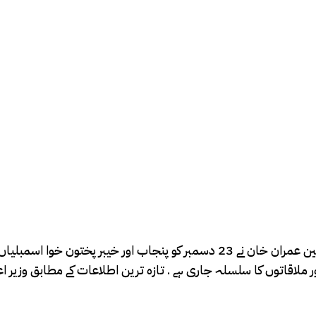
لاہور ( شاہ جی سے ) ہفتے کے روز تحریکِ انصاف (پی ٹی آئی) کے چیئرمین عمران خان 
 ملاقاتوں کا سلسلہ جاری ہے . تازہ ترین اطلاعات کے مطابق وزیر