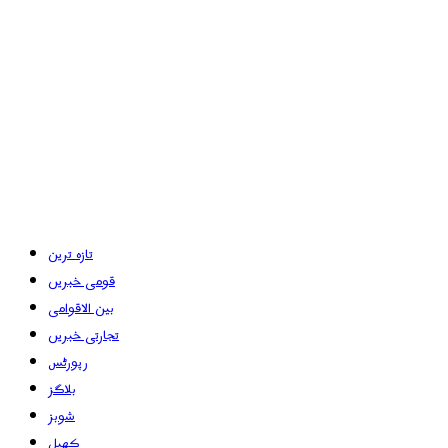
تازہ ترین
قومی خبریں
بین الاقوامی
تجارتی خبریں
رپورٹس
بلاگز
شوبز
کھیل