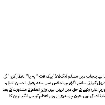
یا ہے۔ پنجاب میں مسلم لیگ(ن)”بیک فٹ ” پہ یا” انتظار کرو ” کی
اندرونی کہانی سامنے آ گئی ہے۔اجلاس میں سعد رفیق، احسن اقبال،
یرِ اعلیٰ رکھنے کے حق میں نہیں ہیں وزیرِ اعظم نے مشاورت کے بعد
قات کی تھی۔ عون چوہدری نے وزیرِ اعظم کو جہانگیر ترین کا