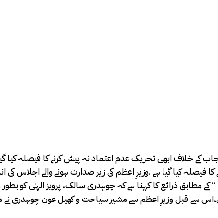
ٰ پنجاب کے خلاف ابھی تحریک عدم اعتماد نہ پیش کرنے کا فیصلہ کیا گ
کا فیصلہ کیا گیا ہے .وزیرِ اعظم کی زیر صدارت ہونے والے اجلاس کی 
کے مطابق ذرائع کا کہنا ہے کہ چوہدری سالک، پرویز الہٰی کو بطور وز
۔اس سے قبل وزیرِ اعظم سے مشیر سیاحت و کھیل عون چوہدری نے ملا