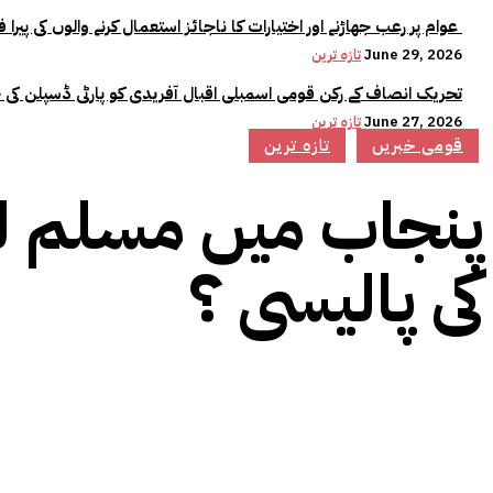
عوام پر رعب جھاڑنے اور اختیارات کا ناجائز استعمال کرنے والوں کی پیرا فورس میں کوئی جگہ نہیں:وزیراعلیٰ مریم نواز
June 29, 2026
تازہ ترین
تحریک انصاف کے رکن قومی اسمبلی اقبال آفریدی کو پارٹی ڈسپلن کی 
June 27, 2026
تازہ ترین
قومی خبریں
تازہ ترین
پنجاب میں مسلم لی
کی پالیسی ؟