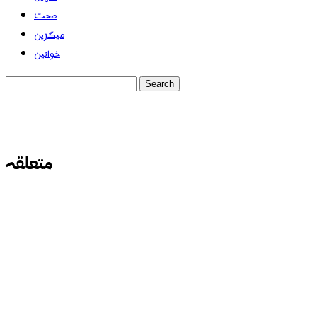
صحت
میگزین
خواتین
متعلقہ