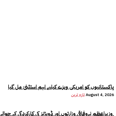
پاکستانیوں کو امریکی ویزے کیلیے اہم استثنیٰ مل گیا
August 4, 2026
تازہ ترین
وزیراعظم نےوفاقی وزارتوں اور ڈویژنز کی کارکردگی کے حوالے سے اہم فیصلہ کر لیا