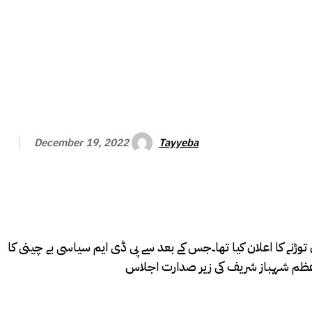
Tayyeba
December 19, 2022
نے 23 دسمبر کو پنجاب اور خیبر پختون خوا اسمبلیاں توڑنے کا اعلان کیا تھا۔جس کے بعد سے پی ڈی ایم سیاسی بے چینی کا
 اعظم شہباز شریف کی زیر صدارت اجلاس