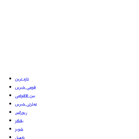
تازہ ترین
قومی خبریں
بین الاقوامی
تجارتی خبریں
رپورٹس
بلاگز
شوبز
کھیل