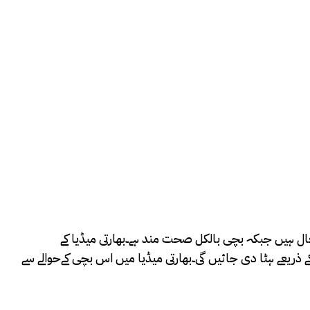
ک عجیب و غریب بیماری کے باعث بچی کی 2 اضافی ٹانگیں ہیں جو غیر فعال ہیں جبکہ بچی بالکل صحت مند ہے۔بھارتی میڈیا کے
طبی معائنہ کیا جا رہا ہے، اگر اسے کوئی اور بیماری نہ ہوئی تو اس کی اضافی 2 ٹانگیں آپریشن کے ذریعے ہٹا دی جائیں گی۔بھارتی میڈیا میں اس بچی کےحوالے سے