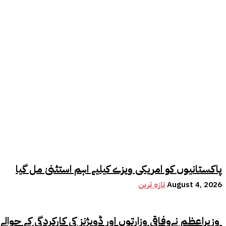
پاکستانیوں کو امریکی ویزے کیلیے اہم استثنیٰ مل گیا
August 4, 2026
تازہ ترین
وزیراعظم نےوفاقی وزارتوں اور ڈویژنز کی کارکردگی کے حوالے سے اہم فیصلہ کر لیا