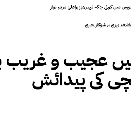
خلاف ورزی پر شوکاز جاری
یں عجیب و غریب بی