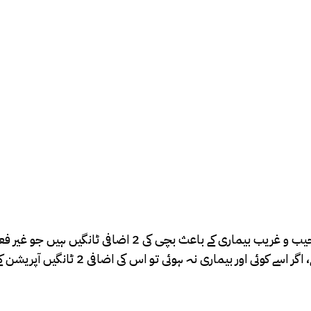
پیدائش کے وقت وزن 2.3 کلو گرام تھا۔ڈاکٹروں کا کہنا ہے کہ ای
مطابقڈاکٹرز کا یہ بھی کہنا ہے کہ بچی کا 