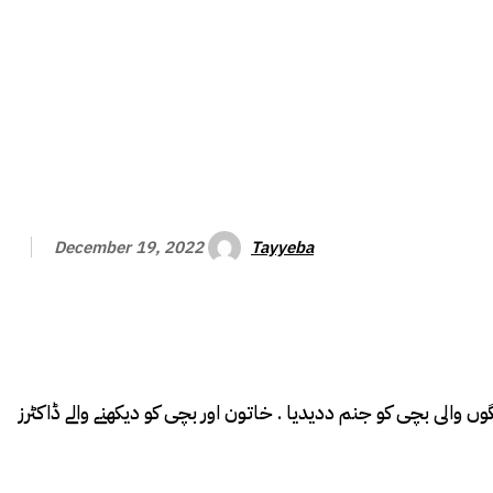
Tayyeba
December 19, 2022
 مانیٹرنگ ڈیسک ) قدرت کا کرشمہ نہیں عجیب و غریب بیماری …..بھارتی ریاست مدھیہ پردیش میں ایک خاتون نے 4 ٹانگوں والی بچی کو جنم ددیدیا . خاتون اور بچی کو دیکھنے والے ڈاکٹرز