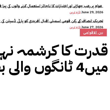
عوام پر رعب جھاڑنے اور اختیارات کا ناجائز استعمال کرنے والوں کی پیرا فورس میں کوئی جگہ نہیں:وزیراعلیٰ مریم نواز
June 29, 2026
تازہ ترین
تحریک انصاف کے رکن قومی اسمبلی اقبال آفریدی کو پارٹی ڈسپلن کی 
June 27, 2026
تازہ ترین
بین الاقوامی
قدرت کا کرشمہ نہ
میں4 ٹانگوں والی بچی کی پیدائش