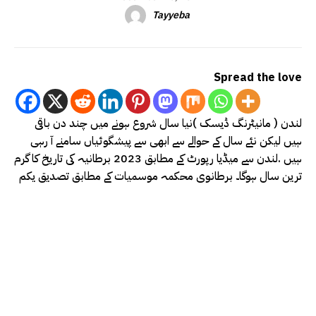
Tayyeba
Spread the love
لندن ( مانیٹرنگ ڈیسک )نیا سال شروع ہونے میں چند دن باقی
ہیں لیکن نئے سال کے حوالے سے ابھی سے پیشگوئیاں سامنے آ رہی
ہیں .لندن سے میڈیا رپورٹ کے مطابق 2023 برطانیہ کی تاریخ کا گرم
ترین سال ہوگا۔ برطانوی محکمہ موسمیات کے مطابق تصدیق یکم