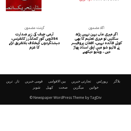
اگلا مضمون
گزشتہ مضمون
اگر میری ماں بہن نہیں پڑھ
آرمی چیف کی زیر صدارت
سکتیں تو میری تعلیم کا بھی
254ویں کور کمانڈرز کانفرنس،
کوئی فائدہ نہیں، افغان پروفیسر
دہشتگردوں کیخلاف بلاتفریق لڑنے
نے لائیو شو میں اپنی اسناد پھاڑ
کا عزم
دیں ، ویڈیو دیکھیے
بلاگز
رپورٹس
تجارتی خبریں
بین الاقوامی
قومی خبریں
تازہ ترین
خواتین
میگزین
صحت
کھیل
شوبز
© Newspaper WordPress Theme by TagDiv