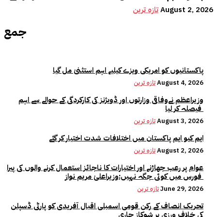
August 2, 2026
تازہ ترین
جمع
پاکستانیوں کو امریکی ویزے کیلیے اہم استثنیٰ مل گیا
August 4, 2026
تازہ ترین
وزیراعظم نےوفاقی وزارتوں اور ڈویژنز کی کارکردگی کے حوالے سے اہم
فیصلہ کر لیا
August 3, 2026
تازہ ترین
ایم کیو ایم پاکستان میں اختلافات شدت اختیار کر گئے
August 2, 2026
تازہ ترین
عوام پر رعب جھاڑنے اور اختیارات کا ناجائز استعمال کرنے والوں کی پیرا
فورس میں کوئی جگہ نہیں:وزیراعلیٰ مریم نواز
June 29, 2026
تازہ ترین
تحریک انصاف کے رکن قومی اسمبلی اقبال آفریدی کو پارٹی ڈسپلن
کی خلاف ورزی پر شوکاز جاری