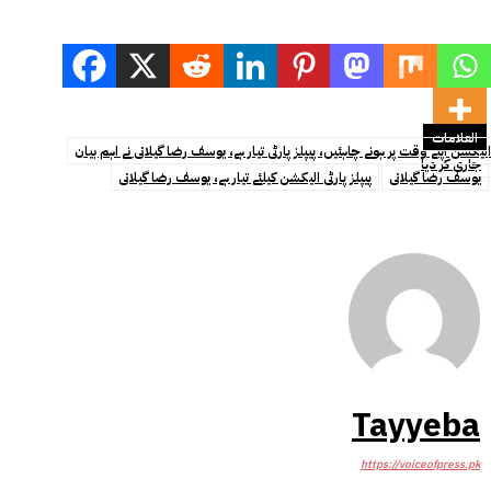
العلامات
الیکشن اپنے وقت پر ہونے چاہئیں، پیپلز پارٹی تیار ہے، یوسف رضا گیلانی نے اہم بیان
جاری کر دیا
یوسف رضا گیلانی
پیپلز پارٹی الیکشن کیلئے تیار ہے، یوسف رضا گیلانی
Tayyeba
https://voiceofpress.pk