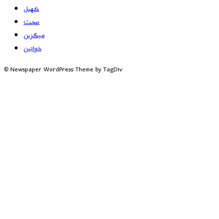
کھیل
صحت
میگزین
خواتین
© Newspaper WordPress Theme by TagDiv