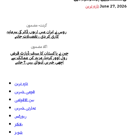
June 27, 2026
تازہ ترین
گزشتہ مضمون
روس نے ایران میں اربوں ڈالر کی سرمایہ
کاری کر دی ، تفصیلات جانیے
اگلا مضمون
چین نے پاکستان کا سیف ڈپازٹ قرض
رول اوور کردیا، مزید کن ممالک سے
اچھی خبریں آنیوالی ہیں ؟ جانیے
تازہ ترین
قومی خبریں
بین الاقوامی
تجارتی خبریں
رپورٹس
بلاگز
شوبز