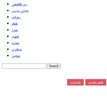
بین الاقوامی
تجارتی خبریں
رپورٹس
بلاگز
شوبز
کھیل
صحت
میگزین
خواتین
قومی خبریں
تازہ ترین