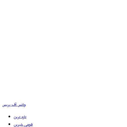
وائس آف پریس
تازہ ترین
قومی خبریں