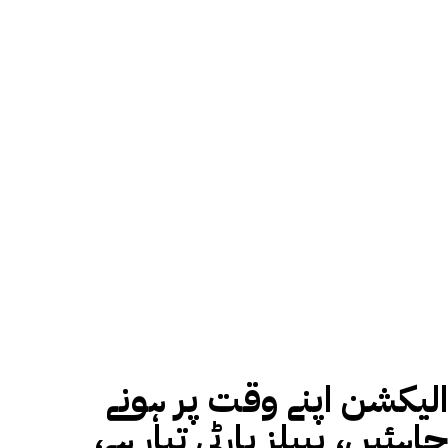
الیکشن اپنے وقت پر ہونے
چاہئیں، پیپلز پارٹی تیار ہے،