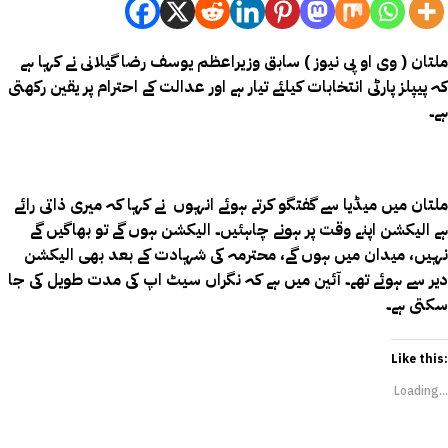
ملتان ( وی او پی نیوز ) سابق وزیراعظم یوسف رضا گیلانی نے کہا ہے
کہ پیپلز پارٹی انتخابات کیلئے تیار ہے اور عدالت کے احترام پر یقین رکھتی
ہے۔
ملتان میں میڈیا سے گفتگو کرتے ہوئے انہوں نے کہا کہ میری ذاتی رائے
ہے الیکشن اپنے وقت پر ہونے چاہئیں۔ الیکشن ہوں گے تو بھاگیں گے
نہیں، میدان میں ہوں گے، محترمہ کی شہادت کے بعد بھی الیکشن
دیر سے ہوئے تھے۔ آئین میں ہے کہ نگراں سیٹ اپ کی مدت طویل کی جا
سکتی ہے۔
Like this:
Loading...