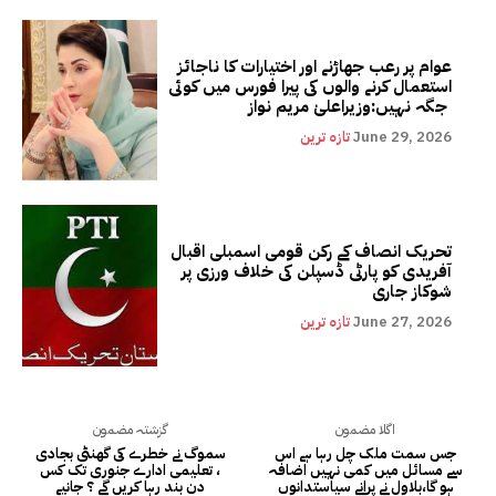
عوام پر رعب جھاڑنے اور اختیارات کا ناجائز
استعمال کرنے والوں کی پیرا فورس میں کوئی
جگہ نہیں:وزیراعلیٰ مریم نواز
June 29, 2026
تازہ ترین
تحریک انصاف کے رکن قومی اسمبلی اقبال
آفریدی کو پارٹی ڈسپلن کی خلاف ورزی پر
شوکاز جاری
June 27, 2026
تازہ ترین
اگلا مضمون
گزشتہ مضمون
جس سمت ملک چل رہا ہے اس
سموگ نے خطرے کی گھنٹی بجادی
سے مسائل میں کمی نہیں اضافہ
، تعلیمی ادارے جنوری تک کس
ہو گا،بلاول نے پرانے سیاستدانوں
دن بند رہا کریں گے ؟ جانیے