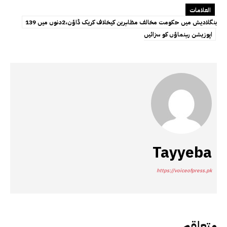
العلامات
بنگلادیش میں حکومت مخالف مظاہرین کیخلاف کریک ڈاؤن،2دنوں میں 139
اپوزیشن رہنماؤں کو سزائیں
Tayyeba
https://voiceofpress.pk
متعلقہ