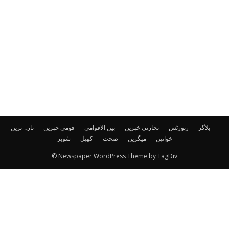
بلاگز
رپورٹس
تجارتی خبریں
بین الاقوامی
قومی خبریں
تازہ ترین
خواتین
میگزین
صحت
کھیل
شوبز
© Newspaper WordPress Theme by TagDiv