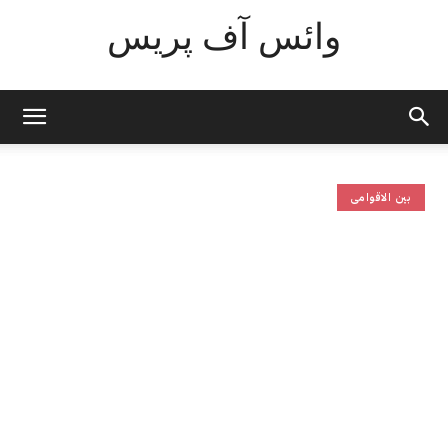
وائس آف پریس
بین الاقوامی