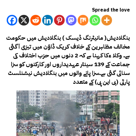
Spread the love
بنگلادیش( مانیٹرنگ ڈیسک )
بنگلادیش میں حکومت
مخالف مظاہرین کے خلاف کریک ڈاؤن میں تیزی آگئی
ہے۔ وکلا ءکا کہنا ہے کہ 2 دنوں میں حزب اختلاف کی
جماعت کے 139 سینئر عہدیداروں اور کارکنوں کو سزا
سنائی گئی ہے۔
سزا پانے والوں میں بنگلادیش نیشنلسٹ
پارٹی (بی این پی) کے متعدد