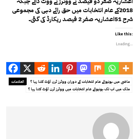
اعشاریہ صفر دو فیصد نے ووٹرز نے ووٹ ڈالے جبکہ
2018کے عام انتخابات میں حق رائے دہی کی مجموعی
شرح 51اعشاریہ صفر 2 فیصد ریکارڈ کی گئی۔
Like this:
Loading...
ماضی میں ہونیوالے عام انتخابات کے دوران ووٹرز ٹرن آؤٹ کتنا رہا ؟
العلامات
ملک میں اب تک ہونیوالے عام انتخابات میں ووٹرز ٹرن آؤٹ کتنا رہا ؟