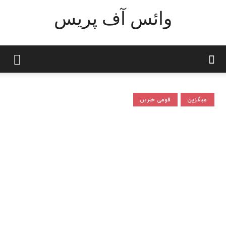
وائس آف پریس
میگزین
قومی خبریں