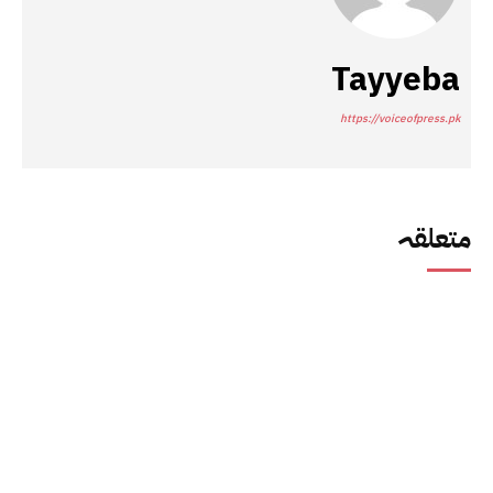
Tayyeba
https://voiceofpress.pk
متعلقہ