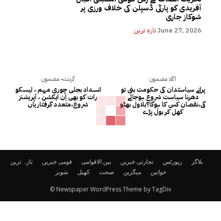
آفریدی کو پارٹی ڈسپلن کی خلاف ورزی پر
شوکاز جاری
June 27, 2026
تازہ ترین
اگلا مضمون
گزشتہ مضمون
پرانے سیاستدان کی حکومت بنی تو
انسداد بجلی چوری مہم ، لیسکو
دھرنا سیاست شروع ہوجائے
رات کو بھی اِن ایکشن ، آپریشنز
گی،نقصان کس کا ہوگا؟بلاول بھٹو
شروع،متعدد گرفتاریاں
کھل کر بول پڑے
بلاگز
رپورٹس
تجارتی خبریں
بین الاقوامی
قومی خبریں
تازہ ترین
خواتین
میگزین
صحت
کھیل
شوبز
© Newspaper WordPress Theme by TagDiv