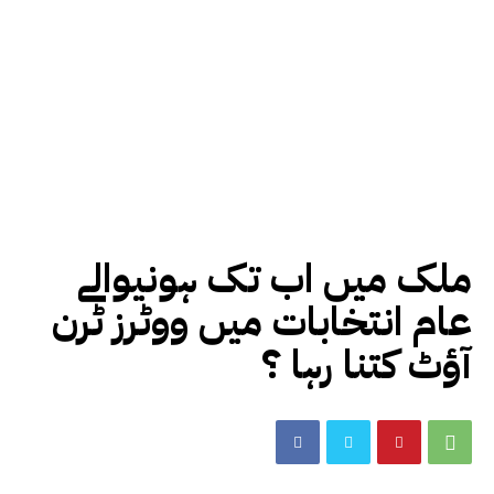
ملک میں اب تک ہونیوالے
عام انتخابات میں ووٹرز ٹرن
آؤٹ کتنا رہا ؟