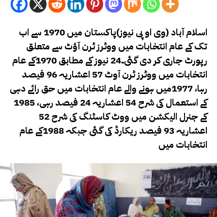
اسلام آباد (وی او پی نیوز)پاکستان میں 1970 سے اب
تک کے عام انتخابات میں ووٹرز ٹرن آؤٹ سے متعلق
رپورٹ جاری کر دی گئی۔24 نیوز کے مطابق 1970کے عام
انتخابات میں ووٹرز ٹرن آوٹ 57 اعشاریہ 96 فیصد
رہا، 1977میں ہونے والے عام انتخابات میں حق رائے دہی
کے استعمال کی شرح 54 اعشاریہ 24 فیصد رہی، 1985
کے جنرل الیکشن میں ووٹ کاسٹنگ کی شرح 52
اعشاریہ 93 فیصد ریکارڈ کی گئی جبکہ 1988کے عام
انتخابات میں