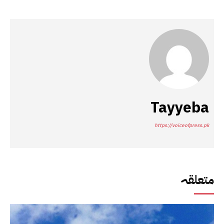
Tayyeba
https://voiceofpress.pk
متعلقہ