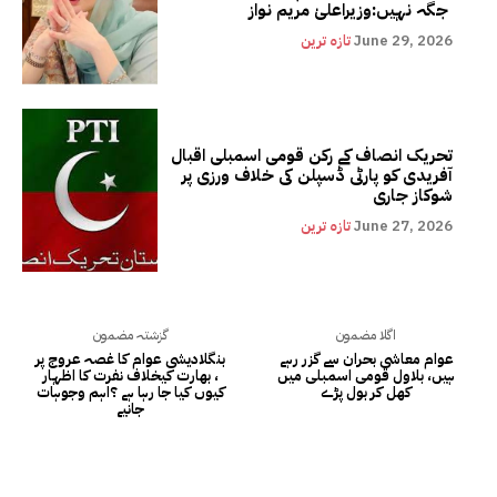
جگہ نہیں:وزیراعلیٰ مریم نواز
June 29, 2026
تازہ ترین
تحریک انصاف کے رکن قومی اسمبلی اقبال
آفریدی کو پارٹی ڈسپلن کی خلاف ورزی پر
شوکاز جاری
June 27, 2026
تازہ ترین
اگلا مضمون
گزشتہ مضمون
عوام معاشی بحران سے گزر رہے
بنگلادیشی عوام کا غصہ عروج پر
ہیں، بلاول قومی اسمبلی میں
، بھارت کیخلاف نفرت کا اظہار
کھل کر بول پڑے
کیوں کیا جا رہا ہے ؟اہم وجوہات
جانیے