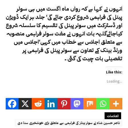
انہوں نے کہا ہے کہ رواں ماہ اگست میں ہی سولر
پینل کی فراہمی شروع کردی جائے گی‘ جلد ہر ایک ڈویژن
اور ڈسٹرکٹ میں سولر پینل کی تقسیم کا سلسلہ شروع
کیاجائےگا۔یہ بات انہوں نے مفت سولر فراہمی منصوبہ
سے متعلق اجلاس سے خطاب میں کہی‘اجلاس میں
ورلڈ بینک کے تعاون سے سولر پینل کی فراہمی پر
تفصیلی بات چیت کی گئی ۔
Like this:
Loading...
العلامات
ناصر حسین شاہ نے سولر بینلز کی فراہمی سے متعلق بڑی خوشخبری سنا دی