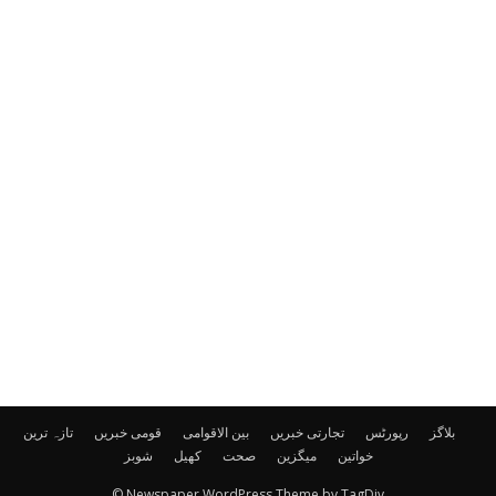
بلاگز
رپورٹس
تجارتی خبریں
بین الاقوامی
قومی خبریں
تازہ ترین
خواتین
میگزین
صحت
کھیل
شوبز
© Newspaper WordPress Theme by TagDiv