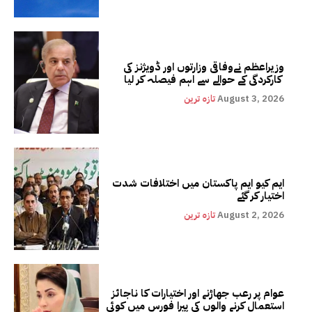
وزیراعظم نےوفاقی وزارتوں اور ڈویژنز کی
کارکردگی کے حوالے سے اہم فیصلہ کر لیا
August 3, 2026
تازہ ترین
ایم کیو ایم پاکستان میں اختلافات شدت
اختیار کر گئے
August 2, 2026
تازہ ترین
عوام پر رعب جھاڑنے اور اختیارات کا ناجائز
استعمال کرنے والوں کی پیرا فورس میں کوئی