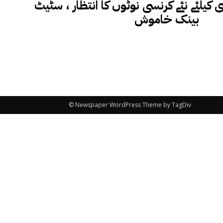
یلئے نئے کرنسی نوٹوں کا انتظار ، سٹیٹ
بینک خاموش
© Newspaper WordPress Theme by TagDiv