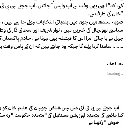
کہا کہ” ابھی بھی وقت ہے آپ واپس آ جائیں، آپ جچتے ہی پی ٹی آ
خان کی طرف ہے۔”
صوبہ سندھ میں جون میں بلدیاتی انتخابات ہونے جا رہے ہیں ، خٰب
سیاسی بھونچال کی خبریں ہیں ، نواز شریف اور اسحاق ڈار کی وطن
جیل ہے یا جاتی امرا اس کا فیصلہ بھی ہونا ہے . خادم پاکستان کو 
سامنا کرنا پڑے گا جبکہ وہ جانتے ہیں کہ ان کے پاس وقت بہت کم ہے اور مقابلہ سخت ……..
Like this:
Loading...
آپ جچتے ہی پی ٹی آئی میں ہیں،فیاض چوہان کی علیم خان کو و
کیا ماضی کی متحدہ اپوزیشن مستقبل کی" متحدہ حکومت " رہ سکے 
خوش " رکھنا ہے