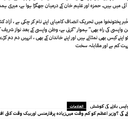
ئی میں ہیں۔ حمزہ اور علیم خان کے درمیان جھگڑا ہوا ہے، میری ہم
ر پختونخوا میں تحریک انصاف کامیابی اپنے نام کر چکی ہے ، آزاد ک
 واپسی کی راہ بھی” ہموار “کرنی ہے، وطن واپسی کے بعد نواز شریف
اپنے کیس بھی نمٹانے ہیں اور اپنے خاندان کے بھی ، انہیں دم دم کڑے 
اپس بلانے کی کوشش
العلامات
گی ؟وزیر اعظم کو کم وقت میں‌زیادہ پرفارمنس اوربیک وقت کئی افر