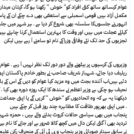
عوام کیساتھ ساتھ کئی افراد کو” خوش ” رکھنا ہو گا، کپتان میدان
مکمل آزاد ہیں قومی اسمبلی سے استعفی بھی دے چکے ان کے پاس و
انہوں‌نے جلسوں‌کا سلسلہ بھی شروع کر دیا ہے . ہر شہر میں جلسے
کیلئے عجلت میں ہیں اور وقت کا بہترین استعمال کرنا چاہتے ہ
تجزیوں کی حد تک نئے وفاقی وزراکے نام تو سامنے آ رہے ہیں لیکن
وزیروں کی کرسیوں پر بیٹھنے والے دور دور تک نظر نہیں آ رہے . عو
ریلیف دیا جائے، شہباز شریف صاحب نے بطور خادم پاکستان اپنی
دئیے ہیں‌اب آئندہ بجٹ میں وہ مزید کیا عوام کو دیں گے اس کے
نحیف ہو چکی ہے وزیر اعظم نے سندھ کا ایک روزہ دورہ بھی کیا . 
دیکھنا یہ ہے کہ وہ اتحادیوں کو “خوش ” کریں گے یا اپنی جماع
میں اپنی بھرپور طاقت کا مظاہرہ چند روز قبل کر چکے ہیں .
پنجاب میں بھی سیاسی حالات کروٹ بدلنے والے ہیں ، حمزہ شہباز 
تردید بھی آ گئی لیکن دال میں کچھ کالا ضرور ہے اور جانے کا ن
نے سابق سینئر صوبائی وزیر پنجاب و پی ٹی آئی کے منحرف رکن ع