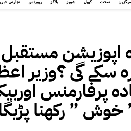
میگزین
صحت
کھیل
شوبز
بلاگز
رپورٹس
تجارتی خبری
ہ اپوزیشن مستقبل 
 سکے گی ؟وزیر اعظ
دہ پرفارمنس اوربی
 خوش ” رکھنا پڑیگا