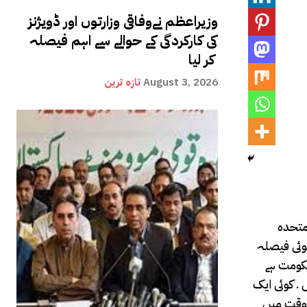
وزیراعظم نےوفاقی وزارتوں اور ڈویژنز
کی کارکردگی کے حوالے سے اہم فیصلہ
کر لیا
August 3, 2026
تازہ ترین
متحدہ
کوئی فیصلہ
حکومت ہے
. کوئی ایک
 وقت میں