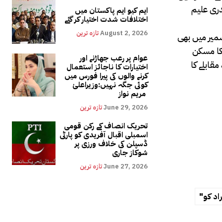
دری علیم
ایم کیو ایم پاکستان میں
اختلافات شدت اختیار کر گئے
August 2, 2026
تازہ ترین
شمیر میں بھی
 کا مسکن
عوام پر رعب جھاڑنے اور
مقابلے کا
اختیارات کا ناجائز استعمال
کرنے والوں کی پیرا فورس میں
کوئی جگہ نہیں:وزیراعلیٰ
مریم نواز
June 29, 2026
تازہ ترین
تحریک انصاف کے رکن قومی
اسمبلی اقبال آفریدی کو پارٹی
ڈسپلن کی خلاف ورزی پر
شوکاز جاری
June 27, 2026
تازہ ترین
اد کو"