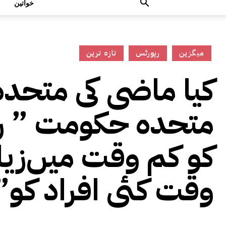
خواتین
میگزین
رپورٹس
تازہ ترین
کیا ماضی کی متحد
متحدہ حکومت ” رہ
کو کم وقت میں‌زیا
وقت کئی افراد کو”