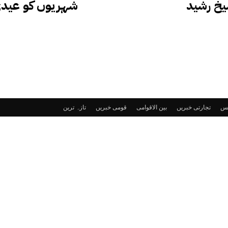
یخ رشید
شہریوں کو عیدی ک
ٹس
تجارتی خبریں
بین الاقوامی
قومی خبریں
تازہ ترین