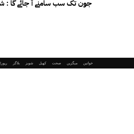
جون تک سب سامنے آ جائے گا : ش
خواتین
میگزین
صحت
کھیل
شوبز
بلاگز
رپور