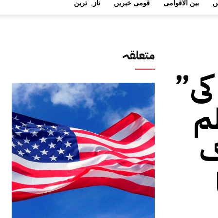
ں
بین الاقوامی
قومی خبریں
تازہ ترین
متعلقہ
کی”
م
ک