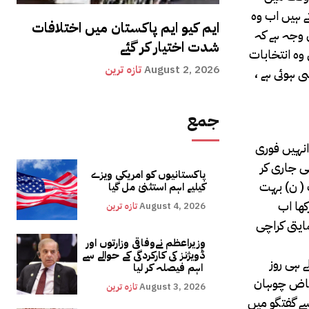
ے ہیں اب وہ
ایم کیو ایم پاکستان میں اختلافات
 وجہ ہے کہ
شدت اختیار کر گئے
 وہ انتخابات
August 2, 2026
تازہ ترین
 ہوئی ہے ،
جمع
 انہیں فوری
ی جاری کر
پاکستانیوں کو امریکی ویزے
 ( ن) بہت
کیلیے اہم استثنیٰ مل گیا
کھا اب
August 4, 2026
تازہ ترین
ایتی کراچی
وزیراعظم نےوفاقی وزارتوں اور
ڈویژنز کی کارکردگی کے حوالے سے
 ہی روز
اہم فیصلہ کر لیا
 فیاض چوہان
August 3, 2026
تازہ ترین
سے گفتگو میں