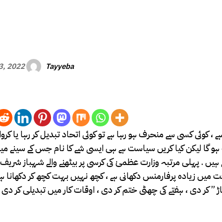
Tayyeba
13, 2022
کوئی کسی سے منحرف ہو رہا ہے تو کوئی اتحاد تبدیل کر رہا یا کروا رہ
بث ہو گا لیکن کیا کریں سیاست ہے ہی ایسی شے کا نام جس کے سینے م
 ہیں . پہلی مرتبہ وزارت عظمیٰ کی کرسی پر بیٹھنے والے شہباز شریف
 میں زیادہ پرفارمنس دکھانی ہے ، کچھ نہیں بہت کچھ کر دکھانا ہے 
” کر دی ، ہفتے کی چھٹی ختم کر دی ، اوقات کار میں تبدیلی کر دی 