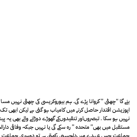
بنے گا “چھٹی ” کروانا پڑے گی. ہم بیوروکریسی کی چھٹی نہیں مس
اپوزیشن اقتدار حاصل کرنے میں کامیاب ہو گئی ہے لیکن ابھی تک نئ
نہیں ہو سکا . تبصروں‌اور تنقیدوں‌کے گھوڑے دوڑانے والے بھی ی
مستقبل میں بھی” متحدہ ” رہ سکے گی یا نہیں جبکہ وفاقی دارال
جماعت جس عہدے میں‌دلچسپی رکھتی ہے تو دوسری جماعت بھی 