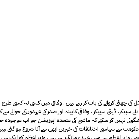
ائل کی چھٹی کروانے کی بات کر رہے ہیں . وفاق میں کسی نہ کسی طرح 
ے سپیکر، ڈپٹی سپیکر ، وفاقی کابینہ اور صدر کے عہدوں‌کے حوالے سے 
ہ پیشگوئی نہیں کر سکتے کہ ماضی کی متحدہ اپوزیشن جو اب موجودہ 
حکومت سے سیاسی اختلافات کی خبریں ابھی سے آنا شروع ہو گئی ہیں 
وزیر اعظم سے وہی عہدہ مانگ رہی ہے . وزیر اعظم کو ایک ہی