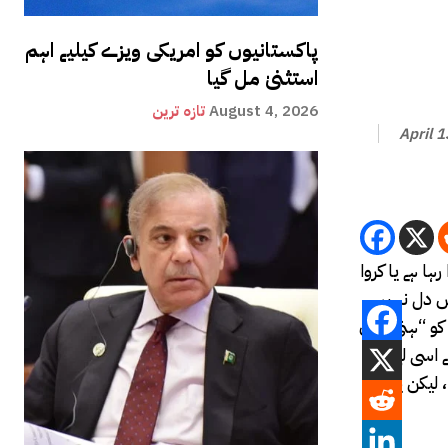
پاکستانیوں کو امریکی ویزے کیلیے اہم
استثنیٰ مل گیا
August 4, 2026
تازہ ترین
April 
ا ہے یا کروا
یں دل نہیں
 کو “ہنی مون
اسی لئے
، لیکن یہاں