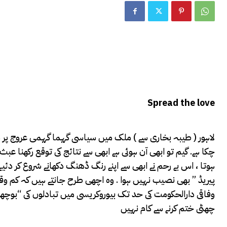
Spread the love
لاہور ( طیبہ بخاری سے ) ملک میں سیاسی گہما گہمی عروج پر ہے ، 
چکا ہے. گیم تو ابھی آن ہوئی ہے ابھی سے نتائج کی توقع رکھنا ع
ہوتا ، اس بے رحم نے ابھی سے اپنے رنگ ڈھنگ دکھانے شروع کر دئیے
پیریڈ ” بھی نصیب نہیں ہوا . وہ اچھی طرح جانتے ہیں کہ کم وقت
وفاقی دارالحکومت کی حد تک بیوروکریسی میں تبادلوں کی “بوچھاڑ 
چھٹی ختم کرنے سے کام نہیں