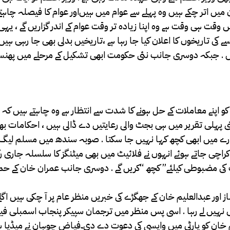
 میں اتر چکے ہیں وہ پہلے سے عوام میں‌ ہیں‌اور عوام کا فیصلہ چاہت
قت ہی وقت ہے وہ اپنا زیادہ تر وقت عوام کے اندر گزاریں گے ، یہی
 کی تاریخوں کا اعلان کیا جا رہا ہے ،تاریخیں بدلی بھی جا رہی ہیں
یں . جبکہ دوسری جانب نئی حکومت ابھی تشکیل کے مرحلے میں پھنسی
ام کو اپنے معاملات کے حل ہونے کا شدت سے انتظار ہے وہ چاہتے ہیں کہ
 پہلی تقریر میں ہی بجٹ والی رعایتیں دے ڈالی ہیں ، احکامات بھ
 بارے میں ابھی کچھ کہا نہیں جا سکتا . صوبہ سندھ میں مسلم لیگ
کراچی جاتے ہوئے انہوں نے فلائیٹ میں بھی میٹنگز کا سلسلہ جاری ر
ت کی مضبوطی کیلئے” کچھ “کریں گے . دوسری جانب عمران خان کے حم
اور عبدالعلیم خان کے جھگڑے کی خبریں منظر عام پر آ چکی ہیں اگلے
ام ہی نہیں لے رہا . اسی پس منظر میں ترجمان سپیکر پنجاب اسمبلی
لیم خان کو پارٹی میں واپسی کی دعوت دے دی۔فیاض چوہان نے میڈیا 